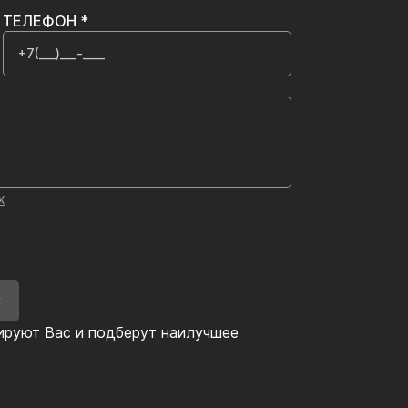
ТЕЛЕФОН *
х
У
ируют Вас и подберут наилучшее