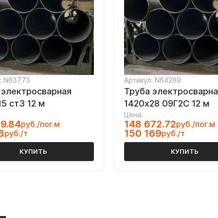
: N63773
Артикул: N64269
 электросварная
Труба электросварна
5 ст3 12 м
1420х28 09Г2С 12 м
Цена:
9.84
148 672.72
руб./пог.м
руб./пог.м
8
150 169
руб./т
руб./т
КУПИТЬ
КУПИТЬ