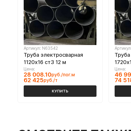
Артикул: N63542
Артикул
Труба электросварная
Труба
1120х16 ст3 12 м
1720х1
Цена:
Цена:
28 008.10
46 99
руб./пог.м
62 425
74 51
руб./т
КУПИТЬ