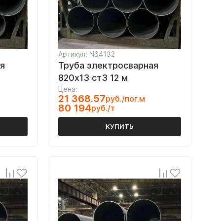
Артикул: N64132
я
Труба электросварная
820х13 ст3 12 м
Цена:
21 368.57
руб./пог.м
80 194
руб./т
КУПИТЬ