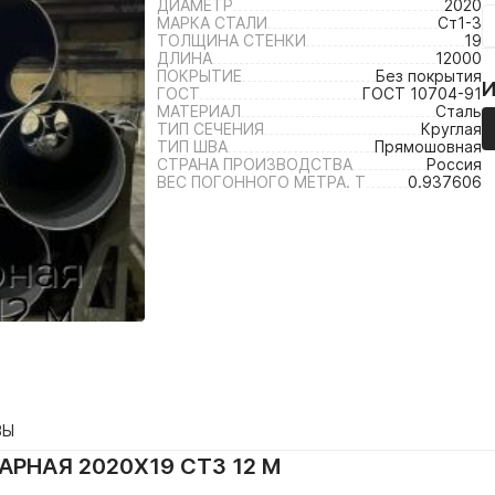
ДИАМЕТР
2020
МАРКА СТАЛИ
Ст1-3
ТОЛЩИНА СТЕНКИ
19
ДЛИНА
12000
ПОКРЫТИЕ
Без покрытия
ГОСТ
ГОСТ 10704-91
МАТЕРИАЛ
Сталь
ТИП СЕЧЕНИЯ
Круглая
ТИП ШВА
Прямошовная
СТРАНА ПРОИЗВОДСТВА
Россия
ВЕС ПОГОННОГО МЕТРА. Т
0.937606
ВЫ
РНАЯ 2020Х19 СТ3 12 М