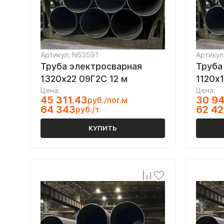
Артикул: N63591
Артикул
Труба электросварная
Труба
1320х22 09Г2С 12 м
1120х1
Цена:
Цена:
45 311.43
30 94
руб./пог.м
64 343
62 42
руб./т
КУПИТЬ