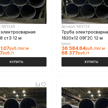
: N63544
Артикул: N63724
 электросварная
Труба электросварна
8 ст3 12 м
1820х12 09Г2С 12 м
Цена:
1.07
36 584.64
руб./пог.м
руб./пог.м
7
68 377
руб./т
руб./т
КУПИТЬ
КУПИТЬ