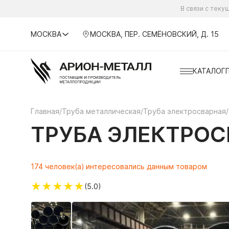
В связи с тек
МОСКВА
МОСКВА, ПЕР. СЕМЁНОВСКИЙ, Д. 15
КАТАЛОГ
Главная
/
Труба металлическая
/
Труба электросварная
/
ТРУБА ЭЛЕКТРОСВ
174 человек(а) интересовались данным товаром
★
★
★
★
★
(5.0)