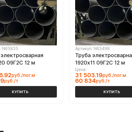
: N63835
Артикул: N63498
 электросварная
Труба электросварна
20 09Г2С 12 м
1920х11 09Г2С 12 м
Цена:
6.92
31 503.19
руб./пог.м
руб./пог.м
99
60 834
руб./т
руб./т
КУПИТЬ
КУПИТЬ