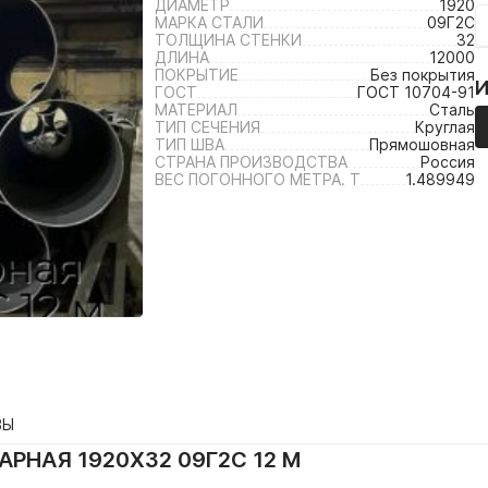
ДИАМЕТР
1920
МАРКА СТАЛИ
09Г2С
ТОЛЩИНА СТЕНКИ
32
ДЛИНА
12000
ПОКРЫТИЕ
Без покрытия
ГОСТ
ГОСТ 10704-91
МАТЕРИАЛ
Сталь
ТИП СЕЧЕНИЯ
Круглая
ТИП ШВА
Прямошовная
СТРАНА ПРОИЗВОДСТВА
Россия
ВЕС ПОГОННОГО МЕТРА. Т
1.489949
ВЫ
РНАЯ 1920Х32 09Г2С 12 М