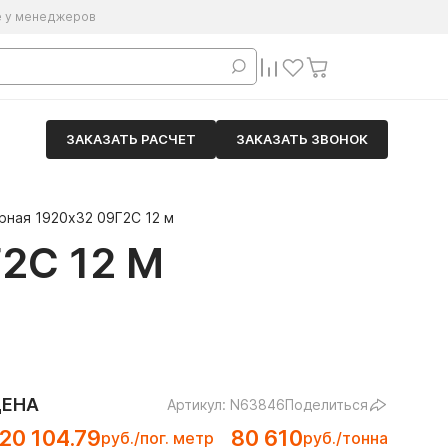
е у менеджеров
ЗАКАЗАТЬ РАСЧЕТ
ЗАКАЗАТЬ ЗВОНОК
рная 1920х32 09Г2С 12 м
2С 12 М
ЦЕНА
Артикул: N63846
Поделиться
20 104.79
80 610
руб./пог. метр
руб./тонна