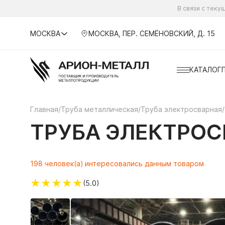
В связи с тек
МОСКВА
МОСКВА, ПЕР. СЕМЁНОВСКИЙ, Д. 15
КАТАЛОГ
Главная
/
Труба металлическая
/
Труба электросварная
/
ТРУБА ЭЛЕКТРОСВ
198 человек(а) интересовались данным товаром
★
★
★
★
★
(5.0)