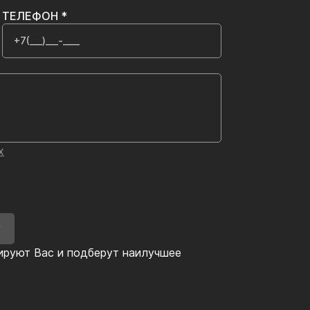
ТЕЛЕФОН *
х
У
ируют Вас и подберут наилучшее