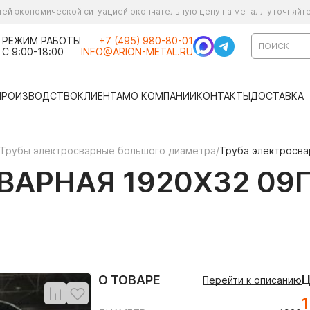
ущей экономической ситуацией окончательную цену на металл уточняйт
РЕЖИМ РАБОТЫ
+7 (495) 980-80-01
С 9:00-18:00
INFO@ARION-METAL.RU
ПРОИЗВОДСТВО
КЛИЕНТАМ
О КОМПАНИИ
КОНТАКТЫ
ДОСТАВКА
Трубы электросварные большого диаметра
/
Труба электросва
АРНАЯ 1920Х32 09Г
О ТОВАРЕ
Перейти к описанию
1