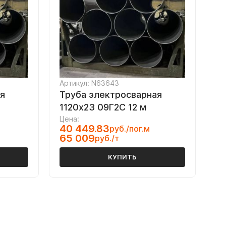
Артикул: N63643
я
Труба электросварная
1120х23 09Г2С 12 м
Цена:
40 449.83
руб./пог.м
65 009
руб./т
КУПИТЬ