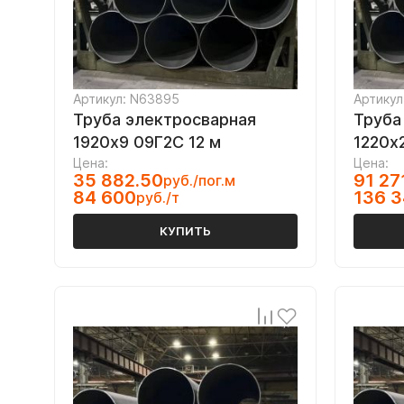
Артикул: N63895
Артикул
Труба электросварная
Труба
1920х9 09Г2С 12 м
1220х
Цена:
Цена:
35 882.50
91 27
руб./пог.м
84 600
136 
руб./т
КУПИТЬ