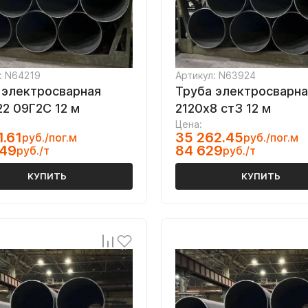
: N64219
Артикул: N63924
 электросварная
Труба электросварна
22 09Г2С 12 м
2120х8 ст3 12 м
Цена:
1.61
35 262.45
руб./пог.м
руб./пог.м
349
84 629
руб./т
руб./т
КУПИТЬ
КУПИТЬ