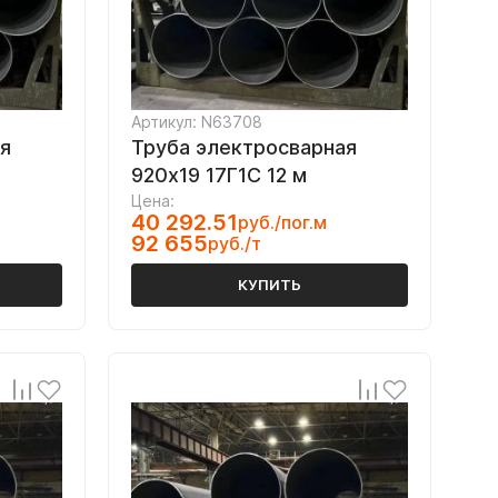
Артикул: N63708
я
Труба электросварная
920х19 17Г1С 12 м
Цена:
40 292.51
руб./пог.м
92 655
руб./т
КУПИТЬ