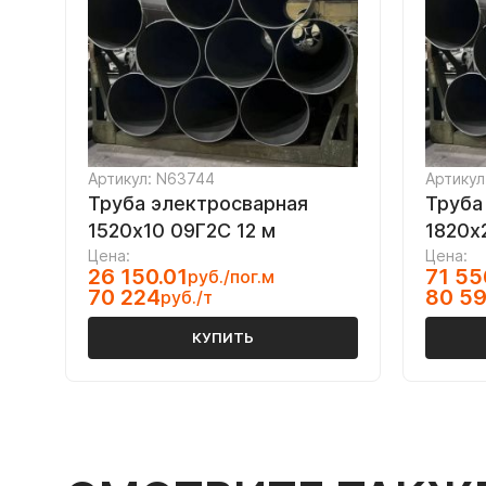
Артикул: N63744
Артикул
Труба электросварная
Труба
1520х10 09Г2С 12 м
1820х
Цена:
Цена:
26 150.01
71 55
руб./пог.м
70 224
80 5
руб./т
КУПИТЬ