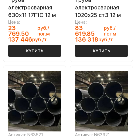
электросварная
электросварная
630х11 17Г1С 12 м
1020х25 ст3 12 м
Цена:
Цена:
23
83
руб./
руб./
769.50
619.85
пог.м
пог.м
137 446
136 318
руб./т
руб./т
КУПИТЬ
КУПИТЬ
Артикул: N63621
Артикул: N63921