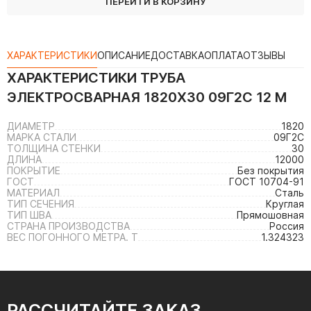
ПЕРЕЙТИ В КОРЗИНУ
ХАРАКТЕРИСТИКИ
ОПИСАНИЕ
ДОСТАВКА
ОПЛАТА
ОТЗЫВЫ
ХАРАКТЕРИСТИКИ
ТРУБА
ЭЛЕКТРОСВАРНАЯ 1820Х30 09Г2С 12 М
ДИАМЕТР
1820
МАРКА СТАЛИ
09Г2С
ТОЛЩИНА СТЕНКИ
30
ДЛИНА
12000
ПОКРЫТИЕ
Без покрытия
ГОСТ
ГОСТ 10704-91
МАТЕРИАЛ
Сталь
ТИП СЕЧЕНИЯ
Круглая
ТИП ШВА
Прямошовная
СТРАНА ПРОИЗВОДСТВА
Россия
ВЕС ПОГОННОГО МЕТРА. Т
1.324323
РАССЧИТАЙТЕ ЗАКАЗ