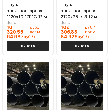
Труба
Труба
электросварная
электросварная
1120х10 17Г1С 12 м
2120х25 ст3 12 м
Цена:
Цена:
18
109
руб./
руб./
320.55
306.83
пог.м
пог.м
64 987
84 626
руб./т
руб./т
КУПИТЬ
КУПИТЬ