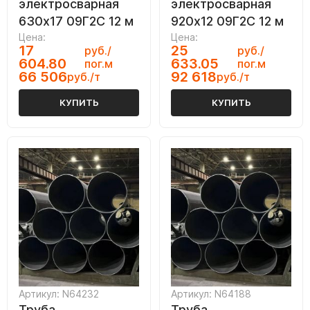
электросварная
электросварная
630х17 09Г2С 12 м
920х12 09Г2С 12 м
Цена:
Цена:
17
25
руб./
руб./
604.80
633.05
пог.м
пог.м
66 506
92 618
руб./т
руб./т
КУПИТЬ
КУПИТЬ
Артикул: N64232
Артикул: N64188
Труба
Труба