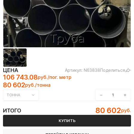
ЦЕНА
Артикул: N63838
Поделиться
106 743.08
руб./пог. метр
80 602
руб./тонна
−
+
ТОННА
80 602
ИТОГО
руб.
КУПИТЬ