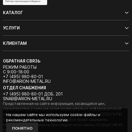
КАТАЛОГ
УСЛУГИ
КЛИЕНТАМ
ОБРАТНАЯ СВЯЗЬ
РЕЖИМ РАБОТЫ
С 9:00-18:00
+7 (495) 980-80-01
INFO@ARION-METAL.RU
ОТДЕЛ СНАБЖЕНИЯ
+7 (495) 980-80-01 ДОБ. 201
SNAB@ARION-METAL.RU
Представленная на сайте информация, касающаяся цен,
характеристик и наличия носит исключительно информационный
характер и не является публичной офертой (Статья 437(2) ГК РФ).
На нашем сайте мы используем cookie-файлы и
ООО "Арион-Металл" © 2020 - 2026 Все права защищены.
рекомендательные технологии.
Копирование материалов преследуется по закону (Статья 146 УК
ПОНЯТНО
РФ).