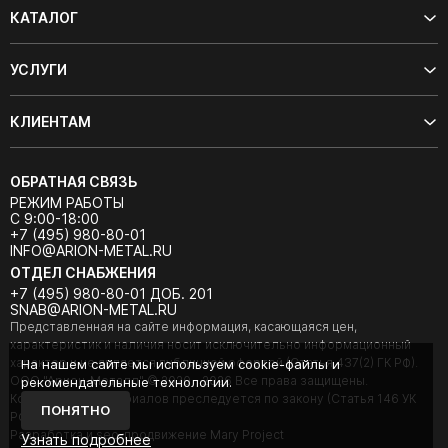
КАТАЛОГ
УСЛУГИ
КЛИЕНТАМ
ОБРАТНАЯ СВЯЗЬ
РЕЖИМ РАБОТЫ
С 9:00-18:00
+7 (495) 980-80-01
INFO@ARION-METAL.RU
ОТДЕЛ СНАБЖЕНИЯ
+7 (495) 980-80-01 ДОБ. 201
SNAB@ARION-METAL.RU
Представленная на сайте информация, касающаяся цен,
характеристик и наличия носит исключительно информационный
характер и не является публичной офертой (Статья 437(2) ГК РФ).
На нашем сайте мы используем cookie-файлы и
ООО "Арион-Металл" © 2020 - 2026 Все права защищены.
рекомендательные технологии.
Копирование материалов преследуется по закону (Статья 146 УК
ПОНЯТНО
РФ).
Разработка и seo-продвижение Mary Project
Узнать подробнее