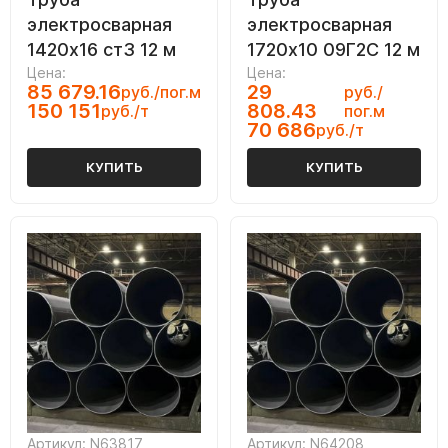
электросварная
электросварная
1420х16 ст3 12 м
1720х10 09Г2С 12 м
Цена:
Цена:
85 679.16
29
руб./пог.м
руб./
150 151
808.43
руб./т
пог.м
70 686
руб./т
КУПИТЬ
КУПИТЬ
Артикул: N63817
Артикул: N64208