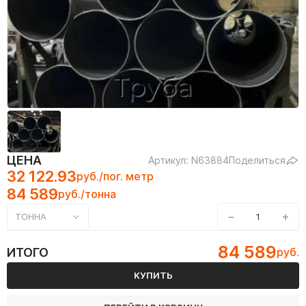
ЦЕНА
Артикул: N63884
Поделиться
32 122.93
руб./пог. метр
84 589
руб./тонна
−
+
ТОННА
84 589
ИТОГО
руб.
КУПИТЬ