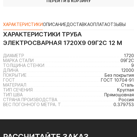
ПЕРЕЙТИ В КОРЗИНУ
ХАРАКТЕРИСТИКИ
ОПИСАНИЕ
ДОСТАВКА
ОПЛАТА
ОТЗЫВЫ
ХАРАКТЕРИСТИКИ
ТРУБА
ЭЛЕКТРОСВАРНАЯ 1720Х9 09Г2С 12 М
ДИАМЕТР
1720
МАРКА СТАЛИ
09Г2С
ТОЛЩИНА СТЕНКИ
9
ДЛИНА
12000
ПОКРЫТИЕ
Без покрытия
ГОСТ
ГОСТ 10704-91
МАТЕРИАЛ
Сталь
ТИП СЕЧЕНИЯ
Круглая
ТИП ШВА
Прямошовная
СТРАНА ПРОИЗВОДСТВА
Россия
ВЕС ПОГОННОГО МЕТРА. Т
0.379753
РАССЧИТАЙТЕ ЗАКАЗ