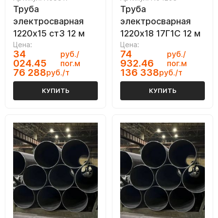
Труба
Труба
электросварная
электросварная
1220х15 ст3 12 м
1220х18 17Г1С 12 м
Цена:
Цена:
34
74
руб./
руб./
024.45
932.46
пог.м
пог.м
76 288
136 338
руб./т
руб./т
КУПИТЬ
КУПИТЬ