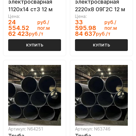
электросварная
электросварная
1120х14 ст3 12 м
2220х8 09Г2С 12 м
Цена:
Цена:
24
33
руб./
руб./
554.52
595.98
пог.м
пог.м
62 423
84 637
руб./т
руб./т
КУПИТЬ
КУПИТЬ
Артикул: N64251
Артикул: N63746
Труба
Труба