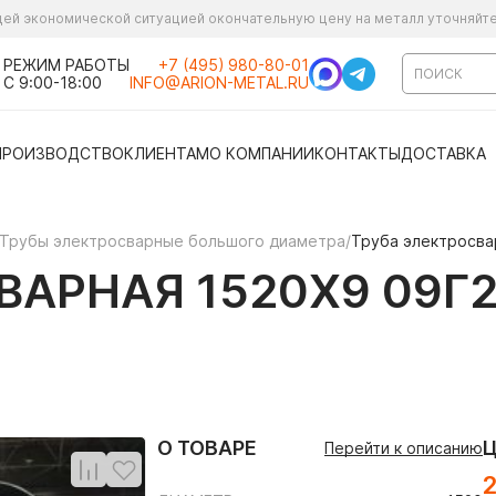
ущей экономической ситуацией окончательную цену на металл уточняйт
РЕЖИМ РАБОТЫ
+7 (495) 980-80-01
С 9:00-18:00
INFO@ARION-METAL.RU
ПРОИЗВОДСТВО
КЛИЕНТАМ
О КОМПАНИИ
КОНТАКТЫ
ДОСТАВКА
Трубы электросварные большого диаметра
/
Труба электросва
АРНАЯ 1520Х9 09Г2
О ТОВАРЕ
Перейти к описанию
2