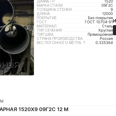
ДИАМЕТР
1520
МАРКА СТАЛИ
09Г2С
ТОЛЩИНА СТЕНКИ
9
ДЛИНА
12000
ПОКРЫТИЕ
Без покрытия
ГОСТ
ГОСТ 10704-91
МАТЕРИАЛ
Сталь
ТИП СЕЧЕНИЯ
Круглая
ТИП ШВА
Прямошовная
СТРАНА ПРОИЗВОДСТВА
Россия
ВЕС ПОГОННОГО МЕТРА. Т
0.335364
ВЫ
РНАЯ 1520Х9 09Г2С 12 М