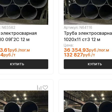
: N63582
Артикул: N64116
 электросварная
Труба электросварна
10 09Г2С 12 м
1020х11 ст3 12 м
Цена:
3.61
36 354.93
руб./пог.м
руб./пог.м
34
132 827
руб./т
руб./т
КУПИТЬ
КУПИТЬ