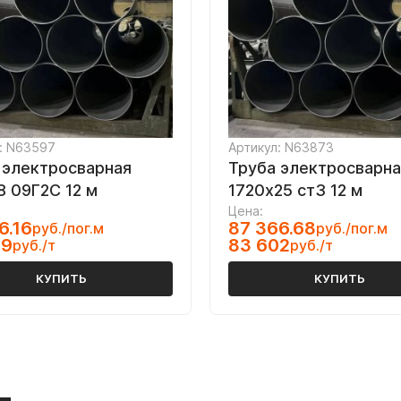
: N63597
Артикул: N63873
 электросварная
Труба электросварна
8 09Г2С 12 м
1720х25 ст3 12 м
Цена:
6.16
87 366.68
руб./пог.м
руб./пог.м
49
83 602
руб./т
руб./т
КУПИТЬ
КУПИТЬ