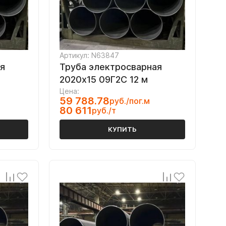
Артикул: N63847
я
Труба электросварная
2020х15 09Г2С 12 м
Цена:
59 788.78
руб./пог.м
80 611
руб./т
КУПИТЬ