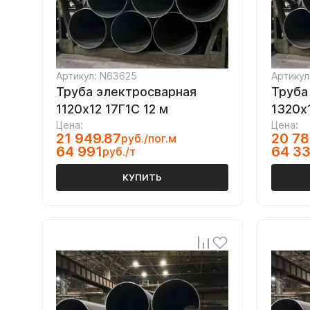
Артикул: N63625
Артикул
Труба электросварная
Труба
1120х12 17Г1С 12 м
1320х
Цена:
Цена:
21 949.87
20 78
руб./пог.м
64 991
64 3
руб./т
КУПИТЬ