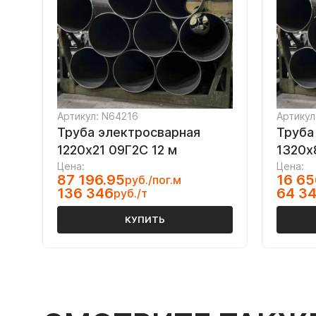
Артикул: N64216
Артикул
Труба электросварная
Труба
1220х21 09Г2С 12 м
1320х
Цена:
Цена:
87 196.95
16 65
руб./пог.м
136 346
64 3
руб./т
КУПИТЬ