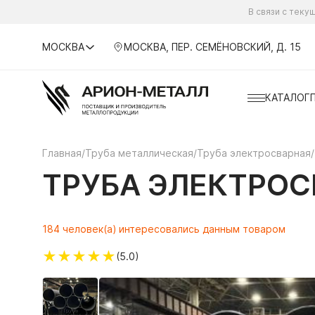
В связи с тек
МОСКВА
МОСКВА, ПЕР. СЕМЁНОВСКИЙ, Д. 15
КАТАЛОГ
Главная
/
Труба металлическая
/
Труба электросварная
/
ТРУБА ЭЛЕКТРОСВ
184 человек(а) интересовались данным товаром
★
★
★
★
★
(5.0)