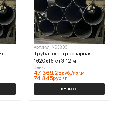
Артикул: N63806
я
Труба электросварная
1620х16 ст3 12 м
Цена:
47 369.25
руб./пог.м
74 845
руб./т
КУПИТЬ