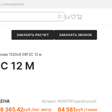
е у менеджеров
ЗАКАЗАТЬ РАСЧЕТ
ЗАКАЗАТЬ ЗВОНОК
рная 1520х9 09Г2С 12 м
С 12 М
ЦЕНА
Артикул: N63876
Поделиться
8 365.42
84 581
руб./пог. метр
руб./тонна