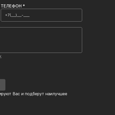
ТЕЛЕФОН *
х
У
ируют Вас и подберут наилучшее