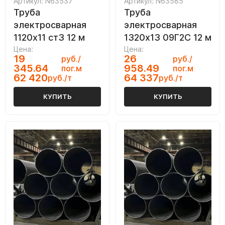
Артикул: N63537
Артикул: N63585
Труба
Труба
электросварная
электросварная
1120х11 ст3 12 м
1320х13 09Г2С 12 м
Цена:
Цена:
19
26
руб./
руб./
345.64
958.49
пог.м
пог.м
62 420
64 337
руб./т
руб./т
КУПИТЬ
КУПИТЬ