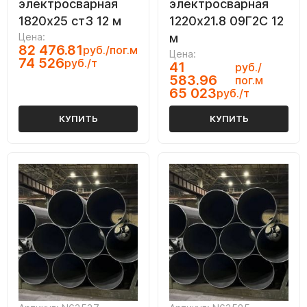
электросварная
электросварная
1820х25 ст3 12 м
1220х21.8 09Г2С 12
Цена:
м
82 476.81
руб./пог.м
Цена:
74 526
руб./т
41
руб./
583.96
пог.м
65 023
руб./т
КУПИТЬ
КУПИТЬ