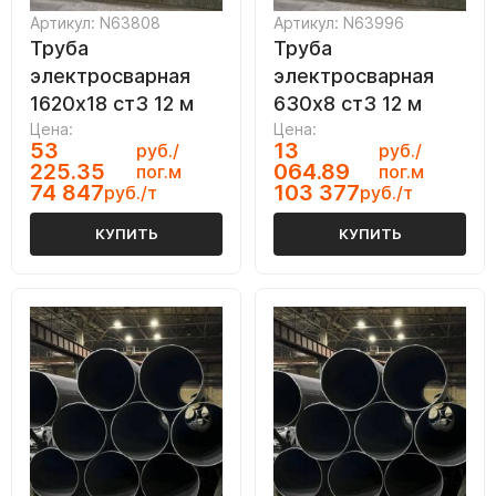
Артикул: N63808
Артикул: N63996
Труба
Труба
электросварная
электросварная
1620х18 ст3 12 м
630х8 ст3 12 м
Цена:
Цена:
53
13
руб./
руб./
225.35
064.89
пог.м
пог.м
74 847
103 377
руб./т
руб./т
КУПИТЬ
КУПИТЬ