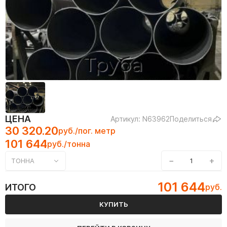
ЦЕНА
Артикул: N63962
Поделиться
30 320.20
руб./пог. метр
101 644
руб./тонна
−
+
ТОННА
101 644
ИТОГО
руб.
КУПИТЬ