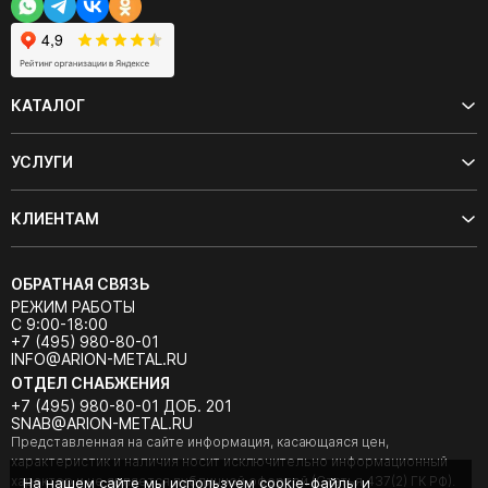
КАТАЛОГ
УСЛУГИ
КЛИЕНТАМ
ОБРАТНАЯ СВЯЗЬ
РЕЖИМ РАБОТЫ
С 9:00-18:00
+7 (495) 980-80-01
INFO@ARION-METAL.RU
ОТДЕЛ СНАБЖЕНИЯ
+7 (495) 980-80-01 ДОБ. 201
SNAB@ARION-METAL.RU
Представленная на сайте информация, касающаяся цен,
характеристик и наличия носит исключительно информационный
характер и не является публичной офертой (Статья 437(2) ГК РФ).
На нашем сайте мы используем cookie-файлы и