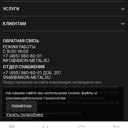
УСЛУГИ
КЛИЕНТАМ
ОБРАТНАЯ СВЯЗЬ
РЕЖИМ РАБОТЫ
С 9:00-18:00
+7 (495) 980-80-01
INFO@ARION-METAL.RU
ОТДЕЛ СНАБЖЕНИЯ
+7 (495) 980-80-01 ДОБ. 201
SNAB@ARION-METAL.RU
Представленная на сайте информация, касающаяся цен,
характеристик и наличия носит исключительно информационный
характер и не является публичной офертой (Статья 437(2) ГК РФ).
На нашем сайте мы используем cookie-файлы и
ООО "Арион-Металл" © 2020 - 2026 Все права защищены.
рекомендательные технологии.
Копирование материалов преследуется по закону (Статья 146 УК
ПОНЯТНО
РФ).
Разработка и seo-продвижение Mary Project
Узнать подробнее
Cпособы оплаты