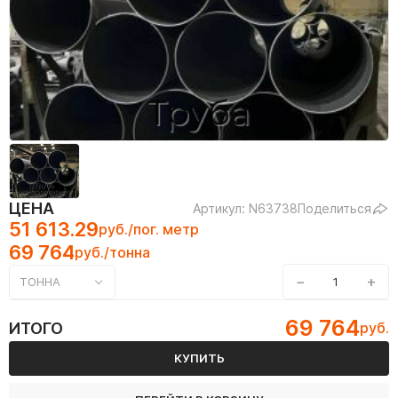
ЦЕНА
Артикул: N63738
Поделиться
51 613.29
руб./пог. метр
69 764
руб./тонна
−
+
ТОННА
69 764
ИТОГО
руб.
КУПИТЬ