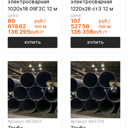
электросварная
электросварная
1020х18 09Г2С 12 м
1220х26 ст3 12 м
Цена:
Цена:
60
107
руб./
руб./
619.62
527.56
пог.м
пог.м
136 295
136 358
руб./т
руб./т
КУПИТЬ
КУПИТЬ
Артикул: N63993
Артикул: N63709
Труба
Труба