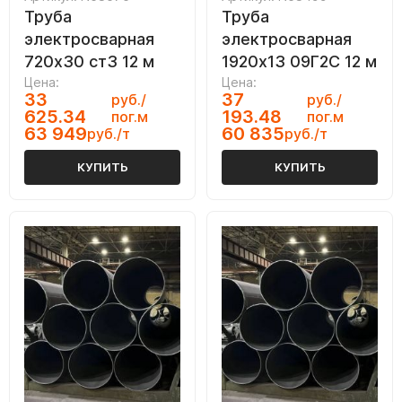
Труба
Труба
электросварная
электросварная
720х30 ст3 12 м
1920х13 09Г2С 12 м
Цена:
Цена:
33
37
руб./
руб./
625.34
193.48
пог.м
пог.м
63 949
60 835
руб./т
руб./т
КУПИТЬ
КУПИТЬ