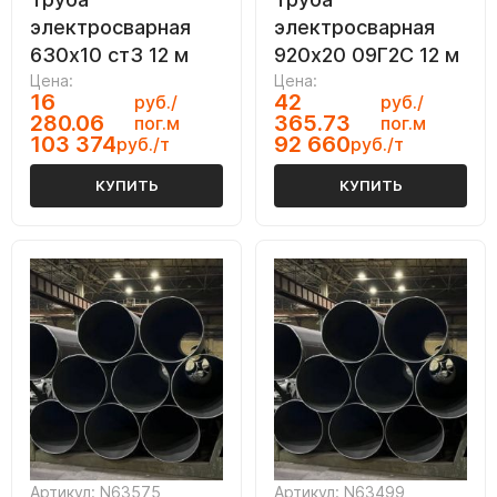
электросварная
электросварная
630х10 ст3 12 м
920х20 09Г2С 12 м
Цена:
Цена:
16
42
руб./
руб./
280.06
365.73
пог.м
пог.м
103 374
92 660
руб./т
руб./т
КУПИТЬ
КУПИТЬ
Артикул: N63575
Артикул: N63499