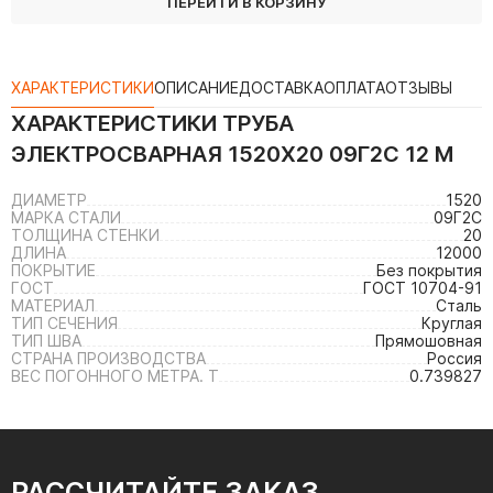
ПЕРЕЙТИ В КОРЗИНУ
ХАРАКТЕРИСТИКИ
ОПИСАНИЕ
ДОСТАВКА
ОПЛАТА
ОТЗЫВЫ
ХАРАКТЕРИСТИКИ
ТРУБА
ЭЛЕКТРОСВАРНАЯ 1520Х20 09Г2С 12 М
ДИАМЕТР
1520
МАРКА СТАЛИ
09Г2С
ТОЛЩИНА СТЕНКИ
20
ДЛИНА
12000
ПОКРЫТИЕ
Без покрытия
ГОСТ
ГОСТ 10704-91
МАТЕРИАЛ
Сталь
ТИП СЕЧЕНИЯ
Круглая
ТИП ШВА
Прямошовная
СТРАНА ПРОИЗВОДСТВА
Россия
ВЕС ПОГОННОГО МЕТРА. Т
0.739827
РАССЧИТАЙТЕ ЗАКАЗ