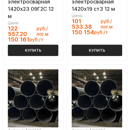
электросварная
электросварная
1420х23 09Г2С 12
1420х19 ст3 12 м
м
Цена:
101
руб./
Цена:
533.38
пог.м
122
руб./
150 154
руб./т
557.20
пог.м
150 161
руб./т
КУПИТЬ
КУПИТЬ