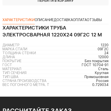
ПЕРЕЙТИ В КОРЗИНУ
ХАРАКТЕРИСТИКИ
ОПИСАНИЕ
ДОСТАВКА
ОПЛАТА
ОТЗЫВЫ
ХАРАКТЕРИСТИКИ
ТРУБА
ЭЛЕКТРОСВАРНАЯ 1220Х24 09Г2С 12 М
ДИАМЕТР
1220
МАРКА СТАЛИ
09Г2С
ТОЛЩИНА СТЕНКИ
24
ДЛИНА
12000
ПОКРЫТИЕ
Без покрытия
ГОСТ
ГОСТ 10704-91
МАТЕРИАЛ
Сталь
ТИП СЕЧЕНИЯ
Круглая
ТИП ШВА
Прямошовная
СТРАНА ПРОИЗВОДСТВА
Россия
ВЕС ПОГОННОГО МЕТРА. Т
0.729034
РАССЧИТАЙТЕ ЗАКАЗ