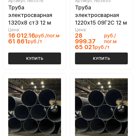
Артикул: N63516
Артикул: N63655
Труба
Труба
электросварная
электросварная
1320х8 ст3 12 м
1220х15 09Г2С 12 м
Цена:
Цена:
16 012.16
28
руб./пог.м
руб./
61 861
999.37
руб./т
пог.м
65 021
руб./т
КУПИТЬ
КУПИТЬ