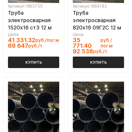
Артикул: N63735
Артикул: N64143
Труба
Труба
электросварная
электросварная
1520х16 ст3 12 м
820х19 09Г2С 12 м
Цена:
Цена:
41 331.32
35
руб./пог.м
руб./
69 647
771.40
руб./т
пог.м
92 538
руб./т
КУПИТЬ
КУПИТЬ