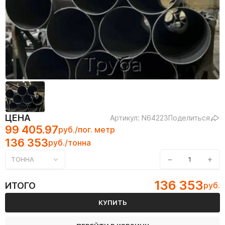
ЦЕНА
Артикул: N64223
Поделиться
99 405.97
руб./пог. метр
136 353
руб./тонна
−
+
ТОННА
136 353
ИТОГО
руб.
КУПИТЬ