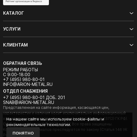
КАТАЛОГ
УСЛУГИ
КЛИЕНТАМ
ОБРАТНАЯ СВЯЗЬ
РЕЖИМ РАБОТЫ
С 9:00-18:00
+7 (495) 980-80-01
INFO@ARION-METAL.RU
ОТДЕЛ СНАБЖЕНИЯ
+7 (495) 980-80-01 ДОБ. 201
SNAB@ARION-METAL.RU
Представленная на сайте информация, касающаяся цен,
характеристик и наличия носит исключительно информационный
характер и не является публичной офертой (Статья 437(2) ГК РФ).
На нашем сайте мы используем cookie-файлы и
ООО "Арион-Металл" © 2020 - 2026 Все права защищены.
рекомендательные технологии.
Копирование материалов преследуется по закону (Статья 146 УК
ПОНЯТНО
РФ).