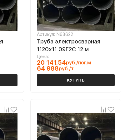
Артикул: N63622
я
Труба электросварная
1120х11 09Г2С 12 м
Цена:
20 141.54
руб./пог.м
64 988
руб./т
КУПИТЬ