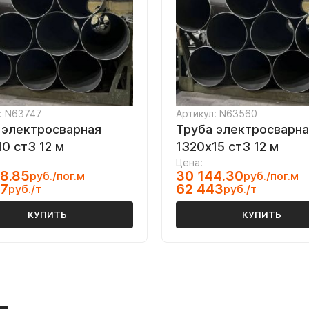
: N63747
Артикул: N63560
 электросварная
Труба электросварна
0 ст3 12 м
1320х15 ст3 12 м
Цена:
8.85
30 144.30
руб./пог.м
руб./пог.м
87
62 443
руб./т
руб./т
КУПИТЬ
КУПИТЬ