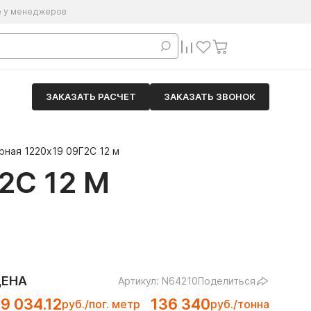
е у менеджеров
ЗАКАЗАТЬ РАСЧЕТ
ЗАКАЗАТЬ ЗВОНОК
рная 1220х19 09Г2С 12 м
2С 12 М
ЦЕНА
Артикул: N64210
Поделиться
9 034.12
136 340
руб./пог. метр
руб./тонна