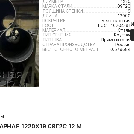
ДИАМЕТР
1220
МАРКА СТАЛИ
09Г2С
ТОЛЩИНА СТЕНКИ
19
ДЛИНА
12000
ПОКРЫТИЕ
Без покрытия
ГОСТ
ГОСТ 10704-91
МАТЕРИАЛ
Сталь
ТИП СЕЧЕНИЯ
Круглая
ТИП ШВА
Прямошовная
СТРАНА ПРОИЗВОДСТВА
Россия
ВЕС ПОГОННОГО МЕТРА. Т
0.579684
ВЫ
РНАЯ 1220Х19 09Г2С 12 М