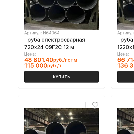
Артикул: N64064
Артикул
Труба электросварная
Труба
720х24 09Г2С 12 м
1220х
Цена:
Цена:
48 801.40
66 71
руб./пог.м
115 000
136 
руб./т
КУПИТЬ