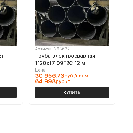
Артикул: N63632
я
Труба электросварная
1120х17 09Г2С 12 м
Цена:
30 956.73
руб./пог.м
64 998
руб./т
КУПИТЬ