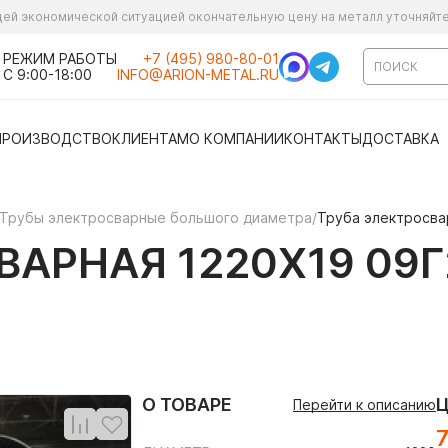
ущей экономической ситуацией окончательную цену на металл уточняйт
РЕЖИМ РАБОТЫ
+7 (495) 980-80-01
С 9:00-18:00
INFO@ARION-METAL.RU
ПРОИЗВОДСТВО
КЛИЕНТАМ
О КОМПАНИИ
КОНТАКТЫ
ДОСТАВКА
Трубы электросварные большого диаметра
/
Труба электросва
АРНАЯ 1220Х19 09Г
О ТОВАРЕ
Перейти к описанию
7