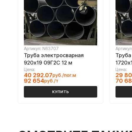
Артикул: N63707
Артикул
Труба электросварная
Труба
920х19 09Г2С 12 м
1720х1
Цена:
Цена:
40 292.07
29 80
руб./пог.м
92 654
70 6
руб./т
КУПИТЬ