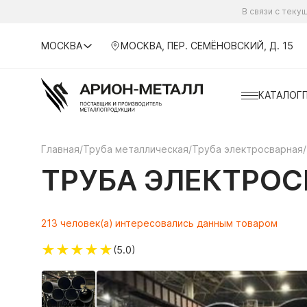
В связи с тек
МОСКВА
МОСКВА, ПЕР. СЕМЁНОВСКИЙ, Д. 15
КАТАЛОГ
Главная
/
Труба металлическая
/
Труба электросварная
/
ТРУБА ЭЛЕКТРОСВ
213 человек(а) интересовались данным товаром
★
★
★
★
★
(5.0)