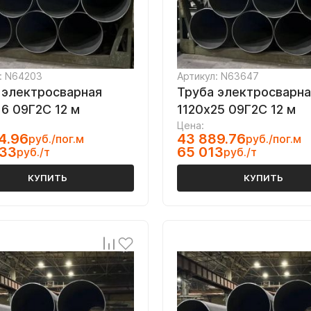
: N64203
Артикул: N63647
 электросварная
Труба электросварна
16 09Г2С 12 м
1120х25 09Г2С 12 м
Цена:
4.96
43 889.76
руб./пог.м
руб./пог.м
333
65 013
руб./т
руб./т
КУПИТЬ
КУПИТЬ