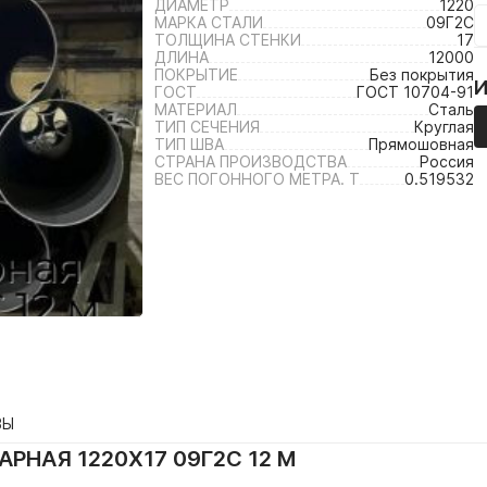
ДИАМЕТР
1220
МАРКА СТАЛИ
09Г2С
ТОЛЩИНА СТЕНКИ
17
ДЛИНА
12000
ПОКРЫТИЕ
Без покрытия
ГОСТ
ГОСТ 10704-91
МАТЕРИАЛ
Сталь
ТИП СЕЧЕНИЯ
Круглая
ТИП ШВА
Прямошовная
СТРАНА ПРОИЗВОДСТВА
Россия
ВЕС ПОГОННОГО МЕТРА. Т
0.519532
ВЫ
РНАЯ 1220Х17 09Г2С 12 М