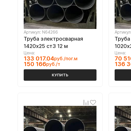
Артикул: N64266
Артикул
Труба электросварная
Труба
1420х25 ст3 12 м
1020х2
Цена:
Цена:
133 017.04
70 51
руб./пог.м
150 166
136 
руб./т
КУПИТЬ