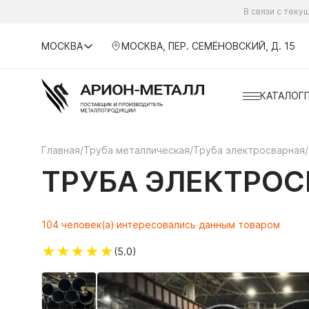
В связи с тек
МОСКВА
МОСКВА, ПЕР. СЕМЁНОВСКИЙ, Д. 15
КАТАЛОГ
Главная
/
Труба металлическая
/
Труба электросварная
/
ТРУБА ЭЛЕКТРОСВ
104 человек(а) интересовались данным товаром
★
★
★
★
★
(5.0)