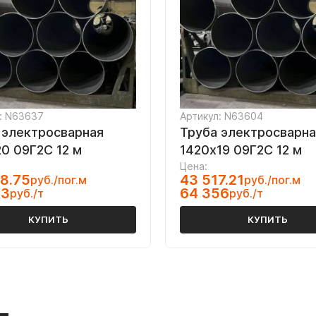
: N63637
Артикул: N63604
 электросварная
Труба электросварна
20 09Г2С 12 м
1420х19 09Г2С 12 м
Цена:
8.75
43 517.21
руб./пог.м
руб./пог.м
03
64 356
руб./т
руб./т
КУПИТЬ
КУПИТЬ