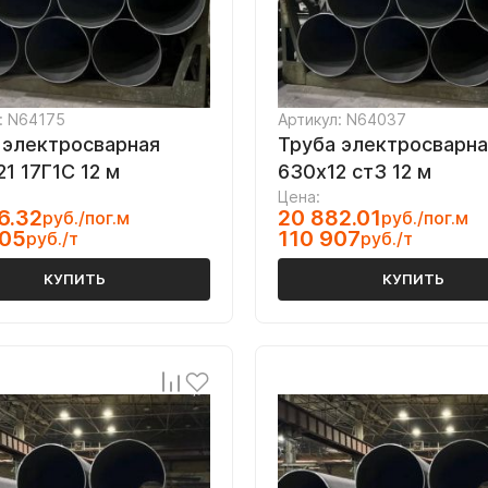
: N64175
Артикул: N64037
 электросварная
Труба электросварна
1 17Г1С 12 м
630х12 ст3 12 м
Цена:
6.32
20 882.01
руб./пог.м
руб./пог.м
305
110 907
руб./т
руб./т
КУПИТЬ
КУПИТЬ