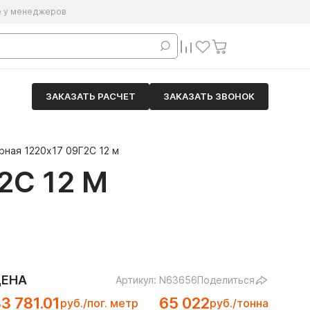
е у менеджеров
ЗАКАЗАТЬ РАСЧЕТ
ЗАКАЗАТЬ ЗВОНОК
рная 1220х17 09Г2С 12 м
2С 12 М
ЦЕНА
Артикул: N63656
Поделиться
3 781.01
65 022
руб./пог. метр
руб./тонна