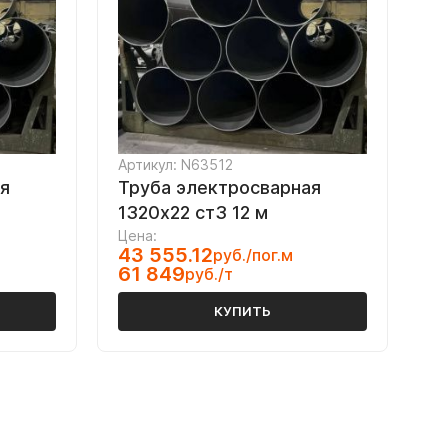
Артикул: N63512
я
Труба электросварная
1320х22 ст3 12 м
Цена:
43 555.12
руб./пог.м
61 849
руб./т
КУПИТЬ