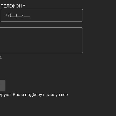
ТЕЛЕФОН *
х
У
ируют Вас и подберут наилучшее