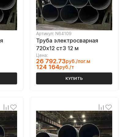
Артикул: N64109
я
Труба электросварная
720х12 ст3 12 м
Цена:
26 792.73
руб./пог.м
124 164
руб./т
КУПИТЬ