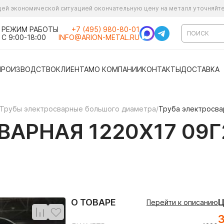
ущей экономической ситуацией окончательную цену на металл уточняйт
РЕЖИМ РАБОТЫ
+7 (495) 980-80-01
С 9:00-18:00
INFO@ARION-METAL.RU
ПРОИЗВОДСТВО
КЛИЕНТАМ
О КОМПАНИИ
КОНТАКТЫ
ДОСТАВКА
Трубы электросварные большого диаметра
/
Труба электросва
АРНАЯ 1220Х17 09Г
О ТОВАРЕ
Перейти к описанию
3