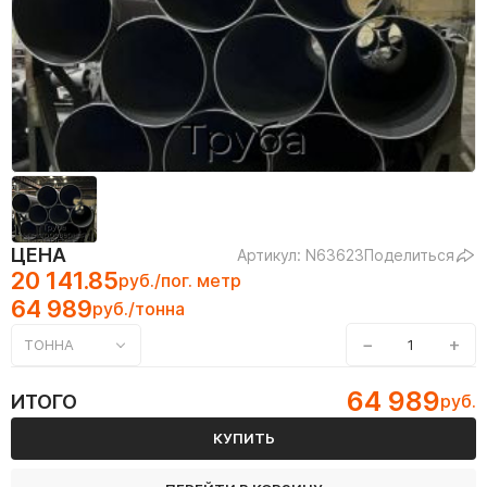
ЦЕНА
Артикул: N63623
Поделиться
20 141.85
руб./пог. метр
64 989
руб./тонна
−
+
ТОННА
64 989
ИТОГО
руб.
КУПИТЬ