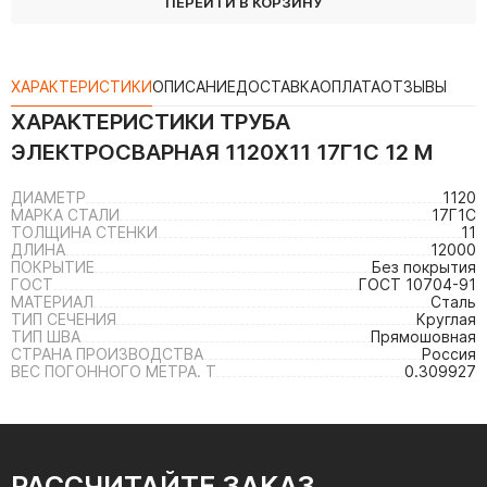
ПЕРЕЙТИ В КОРЗИНУ
ХАРАКТЕРИСТИКИ
ОПИСАНИЕ
ДОСТАВКА
ОПЛАТА
ОТЗЫВЫ
ХАРАКТЕРИСТИКИ
ТРУБА
ЭЛЕКТРОСВАРНАЯ 1120Х11 17Г1С 12 М
ДИАМЕТР
1120
МАРКА СТАЛИ
17Г1С
ТОЛЩИНА СТЕНКИ
11
ДЛИНА
12000
ПОКРЫТИЕ
Без покрытия
ГОСТ
ГОСТ 10704-91
МАТЕРИАЛ
Сталь
ТИП СЕЧЕНИЯ
Круглая
ТИП ШВА
Прямошовная
СТРАНА ПРОИЗВОДСТВА
Россия
ВЕС ПОГОННОГО МЕТРА. Т
0.309927
РАССЧИТАЙТЕ ЗАКАЗ