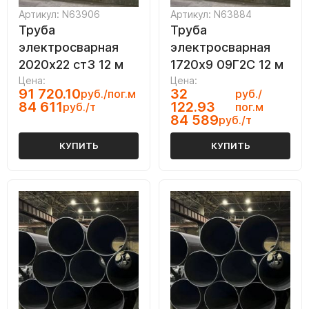
Артикул: N63906
Артикул: N63884
Труба
Труба
электросварная
электросварная
2020х22 ст3 12 м
1720х9 09Г2С 12 м
Цена:
Цена:
91 720.10
32
руб./пог.м
руб./
84 611
122.93
руб./т
пог.м
84 589
руб./т
КУПИТЬ
КУПИТЬ