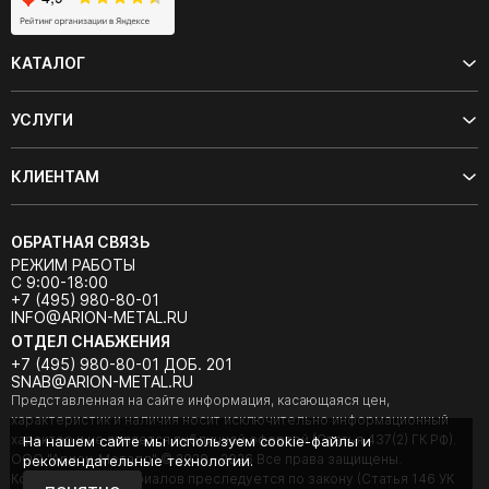
КАТАЛОГ
УСЛУГИ
КЛИЕНТАМ
ОБРАТНАЯ СВЯЗЬ
РЕЖИМ РАБОТЫ
С 9:00-18:00
+7 (495) 980-80-01
INFO@ARION-METAL.RU
ОТДЕЛ СНАБЖЕНИЯ
+7 (495) 980-80-01 ДОБ. 201
SNAB@ARION-METAL.RU
Представленная на сайте информация, касающаяся цен,
характеристик и наличия носит исключительно информационный
характер и не является публичной офертой (Статья 437(2) ГК РФ).
На нашем сайте мы используем cookie-файлы и
ООО "Арион-Металл" © 2020 - 2026 Все права защищены.
рекомендательные технологии.
Копирование материалов преследуется по закону (Статья 146 УК