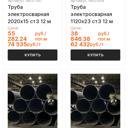
Артикул: N63790
Артикул: N63549
Труба
Труба
электросварная
электросварная
2020х15 ст3 12 м
1120х23 ст3 12 м
Цена:
Цена:
55
38
руб./
руб./
282.24
846.38
пог.м
пог.м
74 535
62 432
руб./т
руб./т
КУПИТЬ
КУПИТЬ