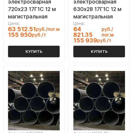
электросварная
электросварная
720х23 17Г1С 12 м
630х28 17Г1С 12 м
магистральная
магистральная
Цена:
Цена:
63 512.51
64
руб./пог.м
руб./
155 950
821.35
руб./т
пог.м
155 939
руб./т
КУПИТЬ
КУПИТЬ