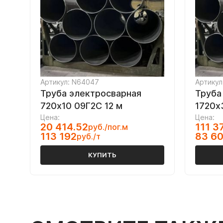
Артикул: N64047
Артикул
Труба электросварная
Труба
720х10 09Г2С 12 м
1720х
Цена:
Цена:
20 414.52
111 3
руб./пог.м
113 192
83 6
руб./т
КУПИТЬ