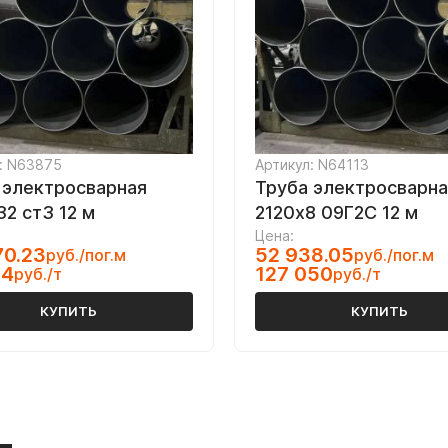
: N63875
Артикул: N64113
 электросварная
Труба электросварна
32 ст3 12 м
2120х8 09Г2С 12 м
Цена:
70.23
52 938.05
руб./пог.м
руб./пог.м
04
127 050
руб./т
руб./т
КУПИТЬ
КУПИТЬ