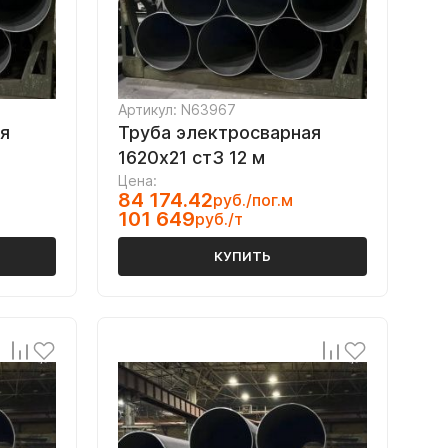
Артикул: N63967
я
Труба электросварная
1620х21 ст3 12 м
Цена:
84 174.42
руб./пог.м
101 649
руб./т
КУПИТЬ