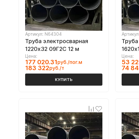
Артикул: N64304
Артикул
Труба электросварная
Труба
1220х32 09Г2С 12 м
1620х1
Цена:
Цена:
177 020.31
53 22
руб./пог.м
183 322
74 84
руб./т
КУПИТЬ