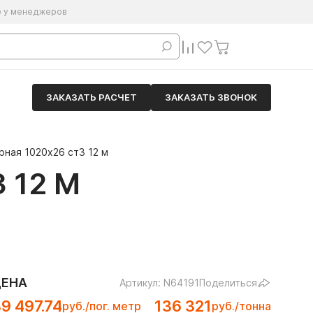
е у менеджеров
ЗАКАЗАТЬ РАСЧЕТ
ЗАКАЗАТЬ ЗВОНОК
рная 1020х26 ст3 12 м
 12 М
ЦЕНА
Артикул: N64191
Поделиться
9 497.74
136 321
руб./пог. метр
руб./тонна