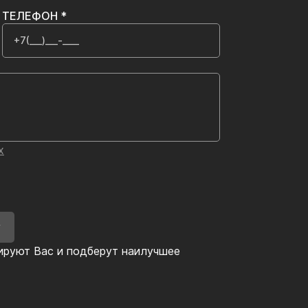
ТЕЛЕФОН *
х
У
ируют Вас и подберут наилучшее