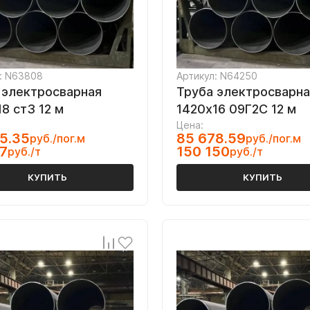
: N63808
Артикул: N64250
 электросварная
Труба электросварна
8 ст3 12 м
1420х16 09Г2С 12 м
Цена:
5.35
85 678.59
руб./пог.м
руб./пог.м
7
150 150
руб./т
руб./т
КУПИТЬ
КУПИТЬ