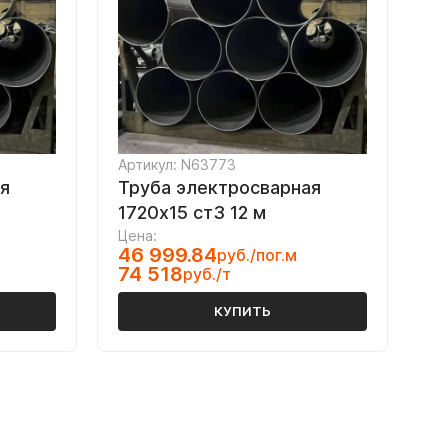
Артикул: N63773
я
Труба электросварная
1720х15 ст3 12 м
Цена:
46 999.84
руб./пог.м
74 518
руб./т
КУПИТЬ