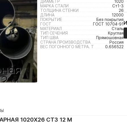
ДИАМЕТР
1020
МАРКА СТАЛИ
Ст1-3
ТОЛЩИНА СТЕНКИ
26
ДЛИНА
12000
ПОКРЫТИЕ
Без покрытия
ГОСТ
ГОСТ 10704-91
МАТЕРИАЛ
Сталь
ТИП СЕЧЕНИЯ
Круглая
ТИП ШВА
Прямошовная
СТРАНА ПРОИЗВОДСТВА
Россия
ВЕС ПОГОННОГО МЕТРА. Т
0.656522
ВЫ
РНАЯ 1020Х26 СТ3 12 М