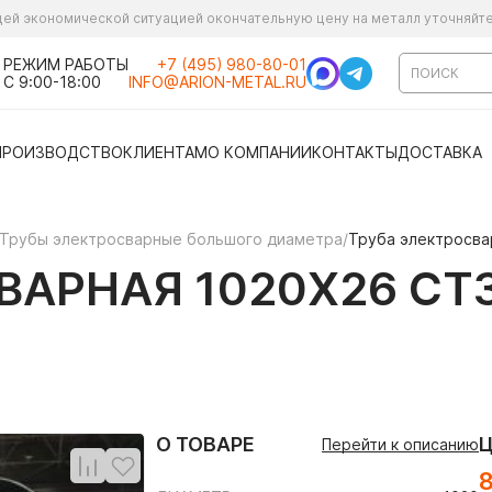
ущей экономической ситуацией окончательную цену на металл уточняйт
РЕЖИМ РАБОТЫ
+7 (495) 980-80-01
С 9:00-18:00
INFO@ARION-METAL.RU
ПРОИЗВОДСТВО
КЛИЕНТАМ
О КОМПАНИИ
КОНТАКТЫ
ДОСТАВКА
Трубы электросварные большого диаметра
/
Труба электросва
АРНАЯ 1020Х26 СТ3
О ТОВАРЕ
Перейти к описанию
8