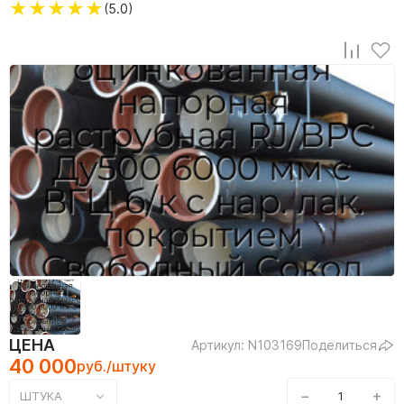
★
★
★
★
★
(5.0)
ЦЕНА
Артикул: N103169
Поделиться
40 000
руб./штуку
−
+
ШТУКА