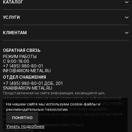
КАТАЛОГ
УСЛУГИ
КЛИЕНТАМ
ОБРАТНАЯ СВЯЗЬ
РЕЖИМ РАБОТЫ
С 9:00-18:00
+7 (495) 980-80-01
INFO@ARION-METAL.RU
ОТДЕЛ СНАБЖЕНИЯ
+7 (495) 980-80-01 ДОБ. 201
SNAB@ARION-METAL.RU
Представленная на сайте информация, касающаяся цен,
характеристик и наличия носит исключительно информационный
характер и не является публичной офертой (Статья 437(2) ГК РФ).
На нашем сайте мы используем cookie-файлы и
ООО "Арион-Металл" © 2020 - 2026 Все права защищены.
рекомендательные технологии.
Копирование материалов преследуется по закону (Статья 146 УК
ПОНЯТНО
РФ).
Разработка и seo-продвижение Mary Project
Узнать подробнее
Cпособы оплаты