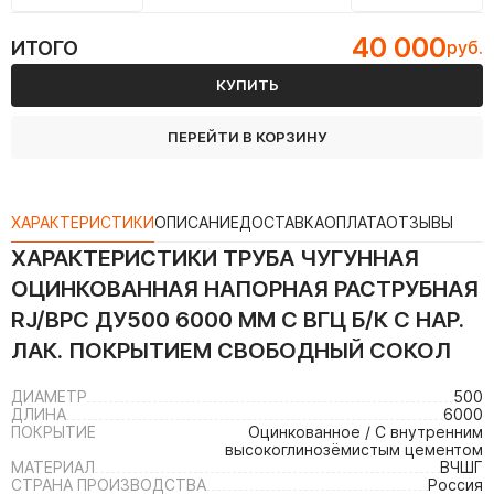
40 000
ИТОГО
руб.
КУПИТЬ
ПЕРЕЙТИ В КОРЗИНУ
ХАРАКТЕРИСТИКИ
ОПИСАНИЕ
ДОСТАВКА
ОПЛАТА
ОТЗЫВЫ
ХАРАКТЕРИСТИКИ
ТРУБА ЧУГУННАЯ
ОЦИНКОВАННАЯ НАПОРНАЯ РАСТРУБНАЯ
RJ/ВРС ДУ500 6000 ММ С ВГЦ Б/К С НАР.
ЛАК. ПОКРЫТИЕМ СВОБОДНЫЙ СОКОЛ
ДИАМЕТР
500
ДЛИНА
6000
ПОКРЫТИЕ
Оцинкованное / С внутренним
высокоглинозёмистым цементом
МАТЕРИАЛ
ВЧШГ
СТРАНА ПРОИЗВОДСТВА
Россия