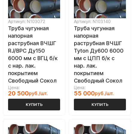
Артикул: N103072
Артикул: N103140
Труба чугунная
Труба чугунная
напорная
напорная
раструбная ВЧШГ
раструбная ВЧШГ
RJ/ВРС Ду150
Tyton Ду600 6000
6000 мм с ВГЦ б/к
мм с ЦПП б/к с
с нар. лак.
нар. лак.
покрытием
покрытием
Свободный Сокол
Свободный Сокол
Цена:
Цена:
20 500
55 000
руб./шт.
руб./шт.
КУПИТЬ
КУПИТЬ