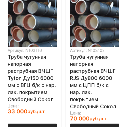
Артикул: N103116
Артикул: N103102
Труба чугунная
Труба чугунная
напорная
напорная
раструбная ВЧШГ
раструбная ВЧШГ
Tyton Ду150 6000
RJS Ду800 6000
мм с ВГЦ б/к с нар.
мм с ЦПП б/к с
лак. покрытием
нар. лак.
Свободный Сокол
покрытием
Цена:
Свободный Сокол
33 000
руб./шт.
Цена:
70 000
руб./шт.