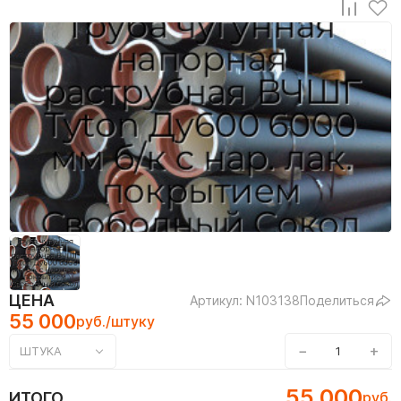
ЦЕНА
Артикул: N103138
Поделиться
55 000
руб./штуку
−
+
ШТУКА
55 000
ИТОГО
руб.