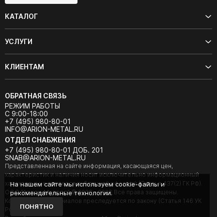
КАТАЛОГ
УСЛУГИ
КЛИЕНТАМ
ОБРАТНАЯ СВЯЗЬ
РЕЖИМ РАБОТЫ
С 9:00-18:00
+7 (495) 980-80-01
INFO@ARION-METAL.RU
ОТДЕЛ СНАБЖЕНИЯ
+7 (495) 980-80-01 ДОБ. 201
SNAB@ARION-METAL.RU
Представленная на сайте информация, касающаяся цен,
характеристик и наличия носит исключительно информационный
характер и не является публичной офертой (Статья 437(2) ГК РФ).
На нашем сайте мы используем cookie-файлы и
ООО "Арион-Металл" © 2020 - 2026 Все права защищены.
рекомендательные технологии.
Копирование материалов преследуется по закону (Статья 146 УК
ПОНЯТНО
РФ).