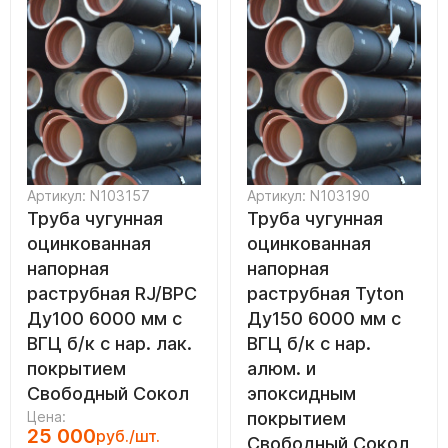
Артикул: N103157
Артикул: N103190
Труба чугунная
Труба чугунная
оцинкованная
оцинкованная
напорная
напорная
раструбная RJ/ВРС
раструбная Tyton
Ду100 6000 мм с
Ду150 6000 мм с
ВГЦ б/к с нар. лак.
ВГЦ б/к с нар.
покрытием
алюм. и
Свободный Сокол
эпоксидным
Цена:
покрытием
25 000
руб./шт.
Свободный Сокол