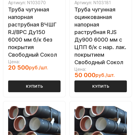
Артикул: N103070
Артикул: N103181
Труба чугунная
Труба чугунная
напорная
оцинкованная
раструбная ВЧШГ
напорная
RJ/ВРС Ду150
раструбная RJS
6000 мм б/к без
Ду900 6000 мм с
покрытия
ЦПП б/к с нар. лак.
Свободный Сокол
покрытием
Цена:
Свободный Сокол
20 500
руб./шт.
Цена:
50 000
руб./шт.
КУПИТЬ
КУПИТЬ