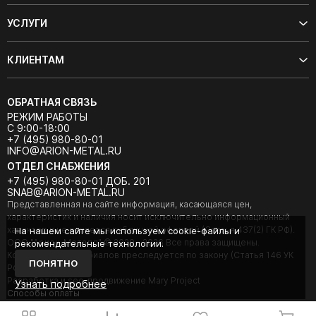
УСЛУГИ
КЛИЕНТАМ
ОБРАТНАЯ СВЯЗЬ
РЕЖИМ РАБОТЫ
С 9:00-18:00
+7 (495) 980-80-01
INFO@ARION-METAL.RU
ОТДЕЛ СНАБЖЕНИЯ
+7 (495) 980-80-01 ДОБ. 201
SNAB@ARION-METAL.RU
Представленная на сайте информация, касающаяся цен,
характеристик и наличия носит исключительно информационный
характер и не является публичной офертой (Статья 437(2) ГК РФ).
На нашем сайте мы используем cookie-файлы и
ООО "Арион-Металл" © 2020 - 2026 Все права защищены.
рекомендательные технологии.
Копирование материалов преследуется по закону (Статья 146 УК
ПОНЯТНО
РФ).
Разработка и seo-продвижение Mary Project
Узнать подробнее
Cпособы оплаты