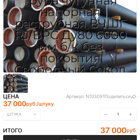
ЦЕНА
Артикул: N103091
Поделиться
37 000
руб./штуку
−
+
ШТУКА
37 000
ИТОГО
руб.