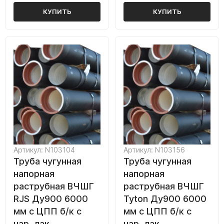
КУПИТЬ
КУПИТЬ
Артикул: N103104
Артикул: N103156
Труба чугунная
Труба чугунная
напорная
напорная
раструбная ВЧШГ
раструбная ВЧШГ
RJS Ду900 6000
Tyton Ду900 6000
мм с ЦПП б/к с
мм с ЦПП б/к с
нар. лак.
нар. лак.