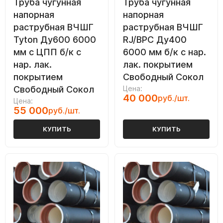
Труба чугунная
Труба чугунная
напорная
напорная
раструбная ВЧШГ
раструбная ВЧШГ
Tyton Ду600 6000
RJ/ВРС Ду400
мм с ЦПП б/к с
6000 мм б/к с нар.
нар. лак.
лак. покрытием
покрытием
Свободный Сокол
Свободный Сокол
Цена:
40 000
руб./шт.
Цена:
55 000
руб./шт.
КУПИТЬ
КУПИТЬ