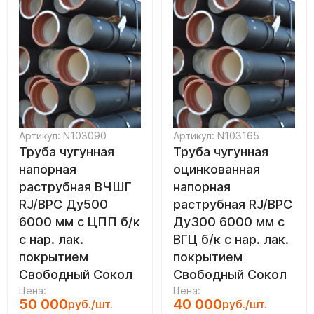
Артикул: N103090
Артикул: N103165
Труба чугунная
Труба чугунная
напорная
оцинкованная
раструбная ВЧШГ
напорная
RJ/ВРС Ду500
раструбная RJ/ВРС
6000 мм с ЦПП б/к
Ду300 6000 мм с
с нар. лак.
ВГЦ б/к с нар. лак.
покрытием
покрытием
Свободный Сокол
Свободный Сокол
Цена:
Цена:
50 000
40 000
руб./шт.
руб./шт.