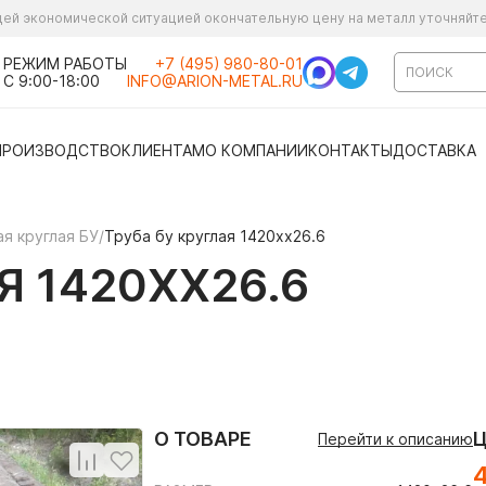
ущей экономической ситуацией окончательную цену на металл уточняйт
РЕЖИМ РАБОТЫ
+7 (495) 980-80-01
С 9:00-18:00
INFO@ARION-METAL.RU
ПРОИЗВОДСТВО
КЛИЕНТАМ
О КОМПАНИИ
КОНТАКТЫ
ДОСТАВКА
я круглая БУ
/
Труба бу круглая 1420хх26.6
Я 1420ХХ26.6
О ТОВАРЕ
Перейти к описанию
4