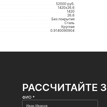
52000 руб.
1420х26.6
1420
26.6
Без покрытия
Сталь
Круглая
0.9140090904
РАССЧИТАЙТЕ 
ФИО *