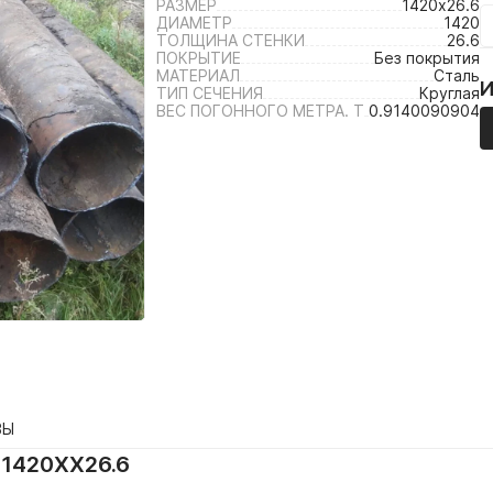
РАЗМЕР
1420х26.6
ДИАМЕТР
1420
ТОЛЩИНА СТЕНКИ
26.6
ПОКРЫТИЕ
Без покрытия
МАТЕРИАЛ
Сталь
ТИП СЕЧЕНИЯ
Круглая
ВЕС ПОГОННОГО МЕТРА. Т
0.9140090904
ВЫ
 1420ХХ26.6