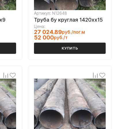
Артикул: N12648
х9
Труба бу круглая 1420хх15
Цена:
27 024.89
руб./пог.м
52 000
руб./т
КУПИТЬ