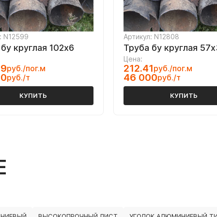
: N12599
Артикул: N12808
 бу круглая 102х6
Труба бу круглая 57х
Цена:
39
212.41
руб./пог.м
руб./пог.м
00
46 000
руб./т
руб./т
КУПИТЬ
КУПИТЬ
Е
ИНИЕВЫЙ
ВЫСОКОПРОЧНЫЙ ЛИСТ
УГОЛОК АЛЮМИНИЕВЫЙ ТИ