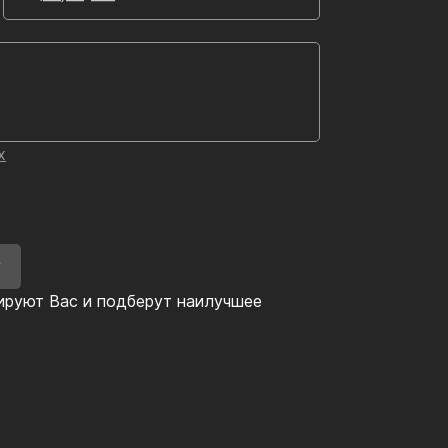
х
У
ируют Вас и подберут наилучшее