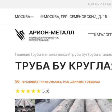
В связи с тек
МОСКВА
МОСКВА, ПЕР. СЕМЁНОВСКИЙ, Д. 15
КАТАЛОГ
Главная
/
Труба металлическая
/
Труба бу
/
Труба стальна
ТРУБА БУ КРУГЛА
56 человек(а) интересовались данным товаром
★
★
★
★
★
(5.0)