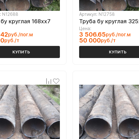
: N12688
Артикул: N12758
 бу круглая 168хх7
Труба бу круглая 325
Цена:
.42
3 506.65
руб./пог.м
руб./пог.м
00
50 000
руб./т
руб./т
КУПИТЬ
КУПИТЬ