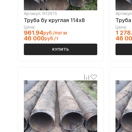
Артикул: N12615
Артикул
Труба бу круглая 114х8
Труба
Цена:
Цена:
961.94
1 278
руб./пог.м
46 000
46 0
руб./т
КУПИТЬ