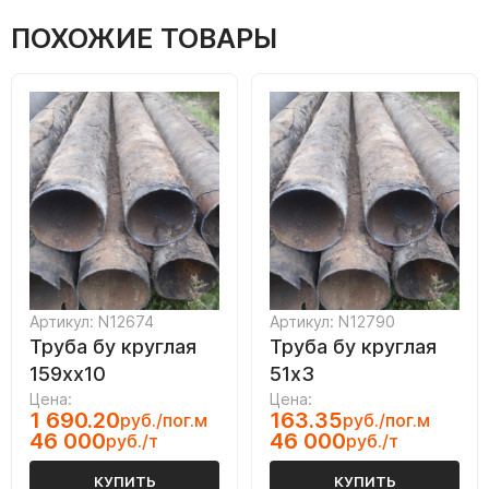
ПОХОЖИЕ ТОВАРЫ
Артикул: N12674
Артикул: N12790
Труба бу круглая
Труба бу круглая
159хх10
51х3
Цена:
Цена:
1 690.20
163.35
руб./пог.м
руб./пог.м
46 000
46 000
руб./т
руб./т
КУПИТЬ
КУПИТЬ