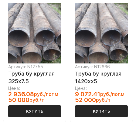
Артикул: N12755
Артикул: N12666
Труба бу круглая
Труба бу круглая
325х7.5
1420хх5
Цена:
Цена:
2 936.08
9 072.41
руб./пог.м
руб./пог.м
50 000
52 000
руб./т
руб./т
КУПИТЬ
КУПИТЬ