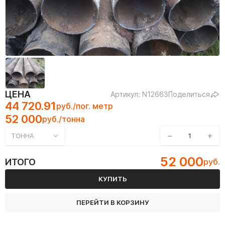
ЦЕНА
Артикул: N12663
Поделиться
44 720.91
руб./пог. метр
52 000
руб./тонна
−
+
ТОННА
52 000
ИТОГО
руб.
КУПИТЬ
ПЕРЕЙТИ В КОРЗИНУ