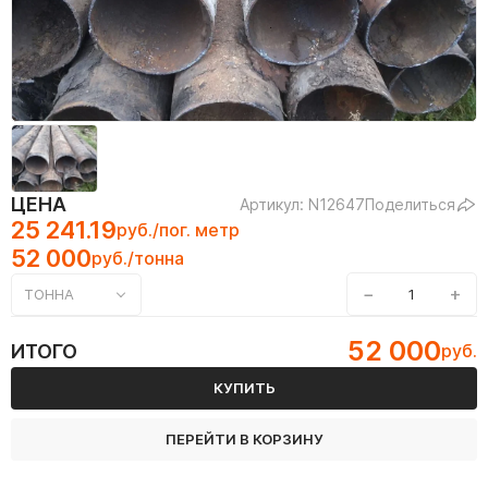
ЦЕНА
Артикул: N12647
Поделиться
25 241.19
руб./пог. метр
52 000
руб./тонна
−
+
ТОННА
52 000
ИТОГО
руб.
КУПИТЬ
ПЕРЕЙТИ В КОРЗИНУ