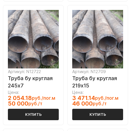
Артикул: N12722
Артикул: N12709
Труба бу круглая
Труба бу круглая
245х7
219х15
Цена:
Цена:
2 054.18
3 471.14
руб./пог.м
руб./пог.м
50 000
46 000
руб./т
руб./т
КУПИТЬ
КУПИТЬ