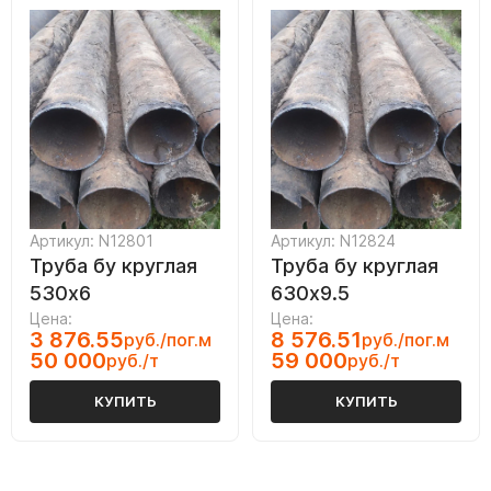
Артикул: N12801
Артикул: N12824
Труба бу круглая
Труба бу круглая
530х6
630х9.5
Цена:
Цена:
3 876.55
8 576.51
руб./пог.м
руб./пог.м
50 000
59 000
руб./т
руб./т
КУПИТЬ
КУПИТЬ