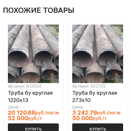
ПОХОЖИЕ ТОВАРЫ
Артикул: N12624
Артикул: N12725
Труба бу круглая
Труба бу круглая
1220х13
273х10
Цена:
Цена:
20 120.88
3 242.79
руб./пог.м
руб./пог.м
52 000
50 000
руб./т
руб./т
КУПИТЬ
КУПИТЬ