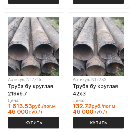
Артикул: N12715
Артикул: N12782
Труба бу круглая
Труба бу круглая
219х6.7
42х3
Цена:
Цена:
1 613.53
132.72
руб./пог.м
руб./пог.м
46 000
46 000
руб./т
руб./т
КУПИТЬ
КУПИТЬ