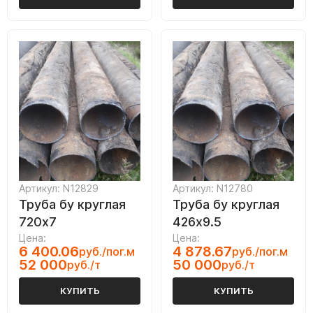
Артикул: N12829
Артикул: N12780
Труба бу круглая
Труба бу круглая
720х7
426х9.5
Цена:
Цена:
6 400.06
4 878.67
руб./пог.м
руб./пог.м
52 000
50 000
руб./т
руб./т
КУПИТЬ
КУПИТЬ