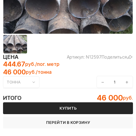
ЦЕНА
Артикул: N12597
Поделиться
444.67
руб./пог. метр
46 000
руб./тонна
−
+
ТОННА
46 000
ИТОГО
руб.
КУПИТЬ
ПЕРЕЙТИ В КОРЗИНУ