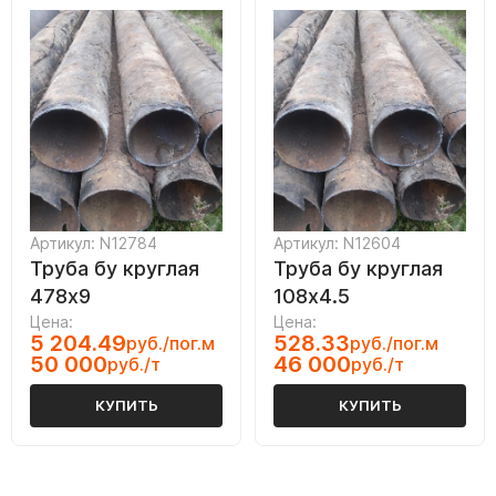
Артикул: N12784
Артикул: N12604
Труба бу круглая
Труба бу круглая
478х9
108х4.5
Цена:
Цена:
5 204.49
528.33
руб./пог.м
руб./пог.м
50 000
46 000
руб./т
руб./т
КУПИТЬ
КУПИТЬ