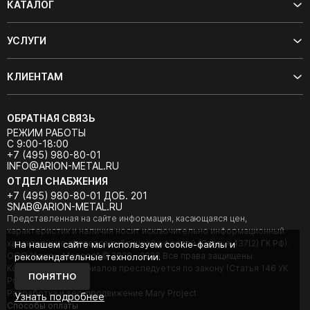
КАТАЛОГ
УСЛУГИ
КЛИЕНТАМ
ОБРАТНАЯ СВЯЗЬ
РЕЖИМ РАБОТЫ
С 9:00-18:00
+7 (495) 980-80-01
INFO@ARION-METAL.RU
ОТДЕЛ СНАБЖЕНИЯ
+7 (495) 980-80-01 ДОБ. 201
SNAB@ARION-METAL.RU
Представленная на сайте информация, касающаяся цен,
характеристик и наличия носит исключительно информационный
характер и не является публичной офертой (Статья 437(2) ГК РФ).
На нашем сайте мы используем cookie-файлы и
ООО "Арион-Металл" © 2020 - 2026 Все права защищены.
рекомендательные технологии.
Копирование материалов преследуется по закону (Статья 146 УК
ПОНЯТНО
РФ).
Разработка и seo-продвижение Mary Project
Узнать подробнее
Cпособы оплаты