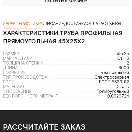
ПЕРЕЙТИ В КОРЗИНУ
ХАРАКТЕРИСТИКИ
ОПИСАНИЕ
ДОСТАВКА
ОПЛАТА
ОТЗЫВЫ
ХАРАКТЕРИСТИКИ
ТРУБА ПРОФИЛЬНАЯ
ПРЯМОУГОЛЬНАЯ 45Х25Х2
РАЗМЕР
45х25
МАРКА СТАЛИ
Ст1-3
ТОЛЩИНА СТЕНКИ
2
ДЛИНА
6000
ПОКРЫТИЕ
Без покрытия
ТИП ПРОИЗВОДСТВА
Электросварная
ГОСТ
ГОСТ 8639-82
МАТЕРИАЛ
Сталь
ТИП СЕЧЕНИЯ
Прямоугольный
ВЕС ПОГОННОГО МЕТРА. Т
0.0020724
РАССЧИТАЙТЕ ЗАКАЗ