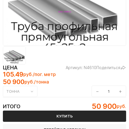
ЦЕНА
Артикул: N4610
Поделиться
105.49
руб./пог. метр
50 900
руб./тонна
−
+
ТОННА
50 900
ИТОГО
руб.
КУПИТЬ