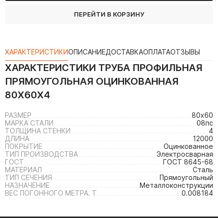
ПЕРЕЙТИ В КОРЗИНУ
ХАРАКТЕРИСТИКИ
ОПИСАНИЕ
ДОСТАВКА
ОПЛАТА
ОТЗЫВЫ
ХАРАКТЕРИСТИКИ
ТРУБА ПРОФИЛЬНАЯ
ПРЯМОУГОЛЬНАЯ ОЦИНКОВАННАЯ
80Х60Х4
РАЗМЕР
80х60
МАРКА СТАЛИ
08пс
ТОЛЩИНА СТЕНКИ
4
ДЛИНА
12000
ПОКРЫТИЕ
Оцинкованное
ТИП ПРОИЗВОДСТВА
Электросварная
ГОСТ
ГОСТ 8645-68
МАТЕРИАЛ
Сталь
ТИП СЕЧЕНИЯ
Прямоугольный
НАЗНАЧЕНИЕ
Металлоконструкции
ВЕС ПОГОННОГО МЕТРА. Т
0.008184