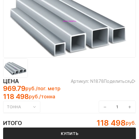
ЦЕНА
Артикул: N1878
Поделиться
969.79
руб./пог. метр
118 498
руб./тонна
−
+
ТОННА
118 498
ИТОГО
руб.
КУПИТЬ