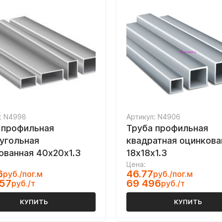
: N4998
Артикул: N4906
 профильная
Труба профильная
угольная
квадратная оцинкова
ованная 40х20х1.3
18х18х1.3
Цена:
6
46.77
руб./пог.м
руб./пог.м
057
69 496
руб./т
руб./т
КУПИТЬ
КУПИТЬ