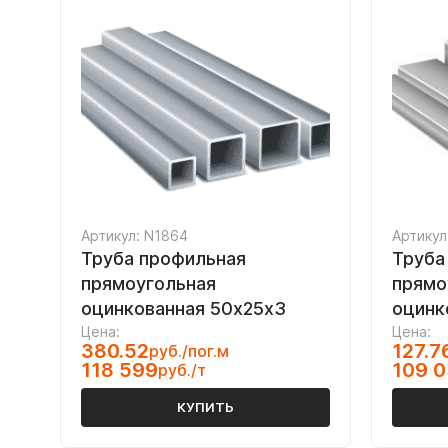
Артикул: N1864
Артикул
Труба профильная
Труба
прямоугольная
прямо
оцинкованная 50х25х3
оцинк
Цена:
Цена:
380.52
127.7
руб./пог.м
118 599
109 
руб./т
КУПИТЬ