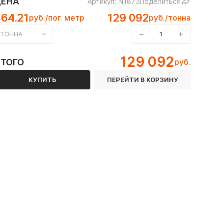
ЦЕНА
Артикул: N1873
Поделиться
64.21
129 092
руб./пог. метр
руб./тонна
−
+
ТОННА
129 092
ИТОГО
руб.
КУПИТЬ
ПЕРЕЙТИ В КОРЗИНУ