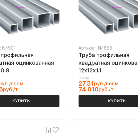
: N4901
Артикул: N4889
 профильная
Труба профильная
атная оцинкованная
квадратная оцинкова
х0.8
12х12х1.1
Цена:
27.51
руб./пог.м
руб./пог.м
6
74 010
руб./т
руб./т
КУПИТЬ
КУПИТЬ