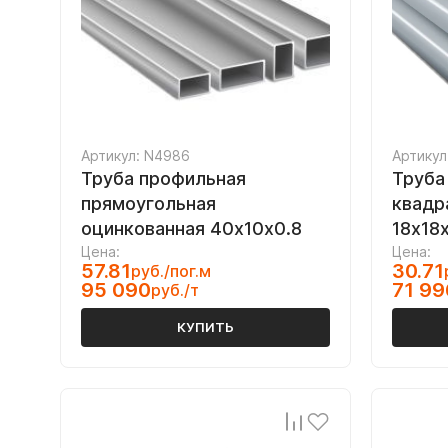
Артикул: N4986
Артикул
Труба профильная
Труба
прямоугольная
квадр
оцинкованная 40х10х0.8
18х18
Цена:
Цена:
57.81
30.71
руб./пог.м
95 090
71 99
руб./т
КУПИТЬ