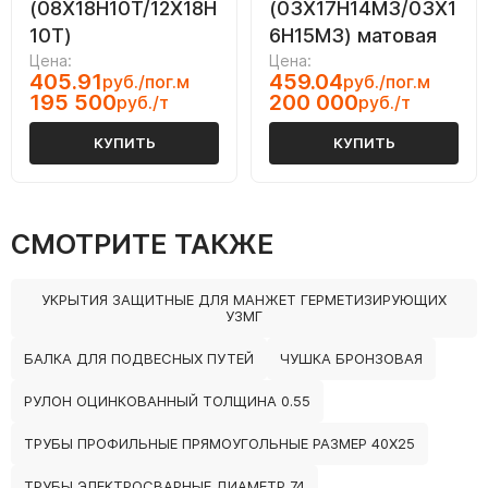
(08Х18Н10Т/12Х18Н
(03Х17Н14М3/03Х1
10Т)
6Н15М3) матовая
Цена:
Цена:
405.91
459.04
руб./пог.м
руб./пог.м
195 500
200 000
руб./т
руб./т
КУПИТЬ
КУПИТЬ
СМОТРИТЕ ТАКЖЕ
УКРЫТИЯ ЗАЩИТНЫЕ ДЛЯ МАНЖЕТ ГЕРМЕТИЗИРУЮЩИХ
УЗМГ
БАЛКА ДЛЯ ПОДВЕСНЫХ ПУТЕЙ
ЧУШКА БРОНЗОВАЯ
РУЛОН ОЦИНКОВАННЫЙ ТОЛЩИНА 0.55
ТРУБЫ ПРОФИЛЬНЫЕ ПРЯМОУГОЛЬНЫЕ РАЗМЕР 40Х25
ТРУБЫ ЭЛЕКТРОСВАРНЫЕ ДИАМЕТР 74