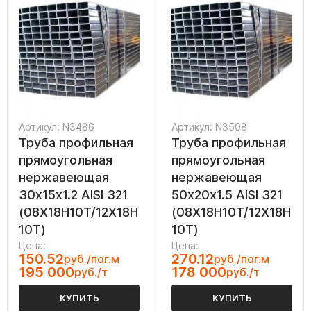
Артикул: N3486
Артикул: N3508
Труба профильная
Труба профильная
прямоугольная
прямоугольная
нержавеющая
нержавеющая
30х15х1.2 AISI 321
50х20х1.5 AISI 321
(08Х18Н10Т/12Х18Н
(08Х18Н10Т/12Х18Н
10Т)
10Т)
Цена:
Цена:
150.52
270.12
руб./пог.м
руб./пог.м
195 000
178 000
руб./т
руб./т
КУПИТЬ
КУПИТЬ