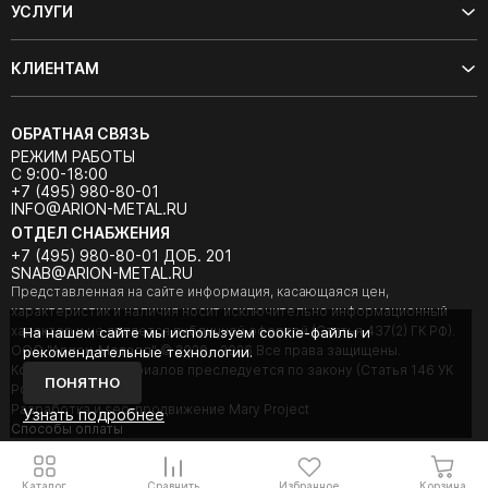
УСЛУГИ
КЛИЕНТАМ
ОБРАТНАЯ СВЯЗЬ
РЕЖИМ РАБОТЫ
С 9:00-18:00
+7 (495) 980-80-01
INFO@ARION-METAL.RU
ОТДЕЛ СНАБЖЕНИЯ
+7 (495) 980-80-01 ДОБ. 201
SNAB@ARION-METAL.RU
Представленная на сайте информация, касающаяся цен,
характеристик и наличия носит исключительно информационный
характер и не является публичной офертой (Статья 437(2) ГК РФ).
На нашем сайте мы используем cookie-файлы и
ООО "Арион-Металл" © 2020 - 2026 Все права защищены.
рекомендательные технологии.
Копирование материалов преследуется по закону (Статья 146 УК
ПОНЯТНО
РФ).
Разработка и seo-продвижение Mary Project
Узнать подробнее
Cпособы оплаты
Каталог
Сравнить
Избранное
Корзина