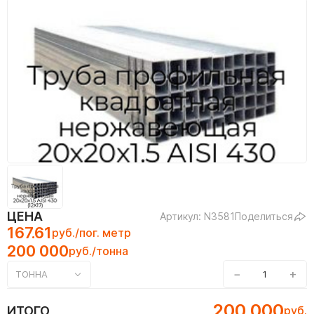
ЦЕНА
Артикул: N3581
Поделиться
167.61
руб./пог. метр
200 000
руб./тонна
−
+
ТОННА
200 000
ИТОГО
руб.