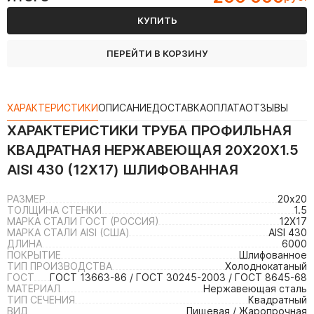
КУПИТЬ
ПЕРЕЙТИ В КОРЗИНУ
ХАРАКТЕРИСТИКИ
ОПИСАНИЕ
ДОСТАВКА
ОПЛАТА
ОТЗЫВЫ
ХАРАКТЕРИСТИКИ
ТРУБА ПРОФИЛЬНАЯ
КВАДРАТНАЯ НЕРЖАВЕЮЩАЯ 20Х20Х1.5
AISI 430 (12Х17) ШЛИФОВАННАЯ
РАЗМЕР
20х20
ТОЛЩИНА СТЕНКИ
1.5
МАРКА СТАЛИ ГОСТ (РОССИЯ)
12Х17
МАРКА СТАЛИ AISI (США)
AISI 430
ДЛИНА
6000
ПОКРЫТИЕ
Шлифованное
ТИП ПРОИЗВОДСТВА
Холоднокатаный
ГОСТ
ГОСТ 13663-86 / ГОСТ 30245-2003 / ГОСТ 8645-68
МАТЕРИАЛ
Нержавеющая сталь
ТИП СЕЧЕНИЯ
Квадратный
ВИД
Пищевая / Жаропрочная