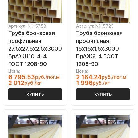
Артикул: N115753
Артикул: N115725
Труба бронзовая
Труба бронзовая
профильная
профильная
27.5х27.5х2.5х3000
15х15х1.5х3000
БрАЖН10-4-4
БрАЖ9-4 ГОСТ
ГОСТ 1208-90
1208-90
Цена:
Цена:
6 795.53
2 184.24
руб./пог.м
руб./пог.м
2 012
1 996
руб./кг
руб./кг
КУПИТЬ
КУПИТЬ