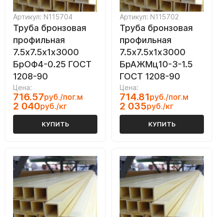
Артикул: N115704
Артикул: N115702
Труба бронзовая
Труба бронзовая
профильная
профильная
7.5х7.5х1х3000
7.5х7.5х1х3000
БрОФ4-0.25 ГОСТ
БрАЖМц10-3-1.5
1208-90
ГОСТ 1208-90
Цена:
Цена:
716.57
714.81
руб./пог.м
руб./пог.м
2 040
2 035
руб./кг
руб./кг
КУПИТЬ
КУПИТЬ