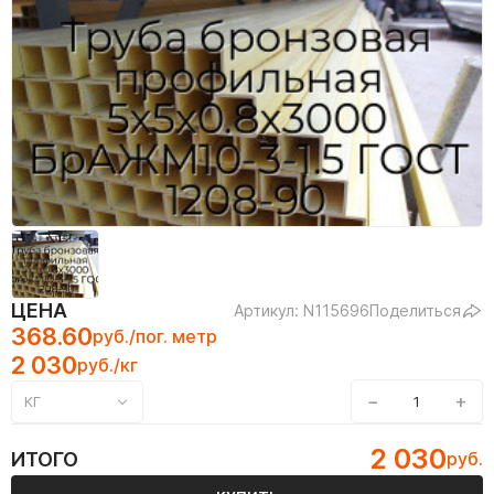
ЦЕНА
Артикул: N115696
Поделиться
368.60
руб./пог. метр
2 030
руб./кг
−
+
КГ
2 030
ИТОГО
руб.