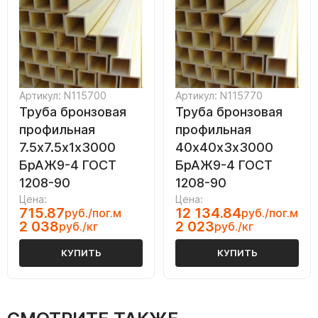
Артикул: N115700
Артикул: N115770
Труба бронзовая
Труба бронзовая
профильная
профильная
7.5х7.5х1х3000
40х40х3х3000
БрАЖ9-4 ГОСТ
БрАЖ9-4 ГОСТ
1208-90
1208-90
Цена:
Цена:
715.87
12 134.84
руб./пог.м
руб./пог.м
2 038
2 023
руб./кг
руб./кг
КУПИТЬ
КУПИТЬ