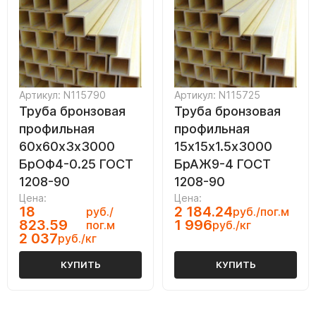
Артикул: N115790
Артикул: N115725
Труба бронзовая
Труба бронзовая
профильная
профильная
60х60х3х3000
15х15х1.5х3000
БрОФ4-0.25 ГОСТ
БрАЖ9-4 ГОСТ
1208-90
1208-90
Цена:
Цена:
18
2 184.24
руб./
руб./пог.м
823.59
1 996
пог.м
руб./кг
2 037
руб./кг
КУПИТЬ
КУПИТЬ