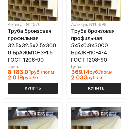
Артикул: N115761
Артикул: N115698
Труба бронзовая
Труба бронзовая
профильная
профильная
32.5х32.5х2.5х300
5х5х0.8х3000
0 БрАЖМ10-3-1.5
БрАЖН10-4-4
ГОСТ 1208-90
ГОСТ 1208-90
Цена:
Цена:
8 183.01
369.14
руб./пог.м
руб./пог.м
2 019
2 033
руб./кг
руб./кг
КУПИТЬ
КУПИТЬ