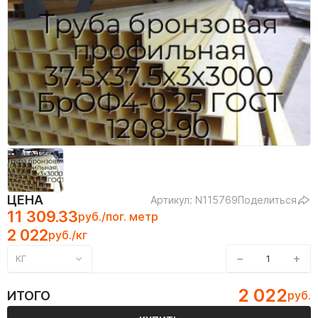
ЦЕНА
Артикул: N115769
Поделиться
11 309.33
руб./пог. метр
2 022
руб./кг
−
+
КГ
2 022
ИТОГО
руб.