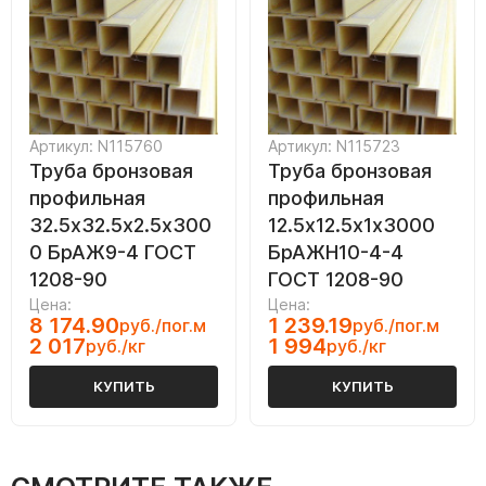
Артикул: N115760
Артикул: N115723
Труба бронзовая
Труба бронзовая
профильная
профильная
32.5х32.5х2.5х300
12.5х12.5х1х3000
0 БрАЖ9-4 ГОСТ
БрАЖН10-4-4
1208-90
ГОСТ 1208-90
Цена:
Цена:
8 174.90
1 239.19
руб./пог.м
руб./пог.м
2 017
1 994
руб./кг
руб./кг
КУПИТЬ
КУПИТЬ