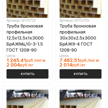
Артикул: N115722
Артикул: N115755
Труба бронзовая
Труба бронзовая
профильная
профильная
12.5х12.5х1х3000
30х30х2.5х3000
БрАЖМц10-3-1.5
БрАЖ9-4 ГОСТ
ГОСТ 1208-90
1208-90
Цена:
Цена:
1 245.41
7 482.51
руб./пог.м
руб./пог.м
2 004
2 014
руб./кг
руб./кг
КУПИТЬ
КУПИТЬ