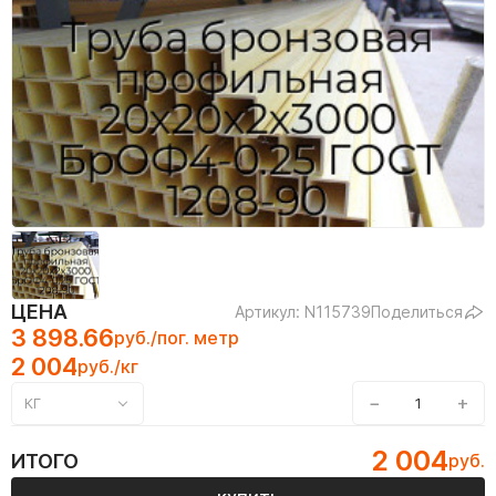
ЦЕНА
Артикул: N115739
Поделиться
3 898.66
руб./пог. метр
2 004
руб./кг
−
+
КГ
2 004
ИТОГО
руб.