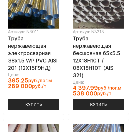
Артикул: N3011
Артикул: N3218
Труба
Труба
нержавеющая
нержавеющая
электросварная
бесшовная 65х5.5
38х1.5 WP PVC AISI
12Х18Н10Т /
201 (12Х15Г9НД)
08Х18Н10Т (AISI
Цена:
321)
395.25
руб./пог.м
Цена:
289 000
руб./т
4 397.99
руб./пог.м
538 000
руб./т
КУПИТЬ
КУПИТЬ