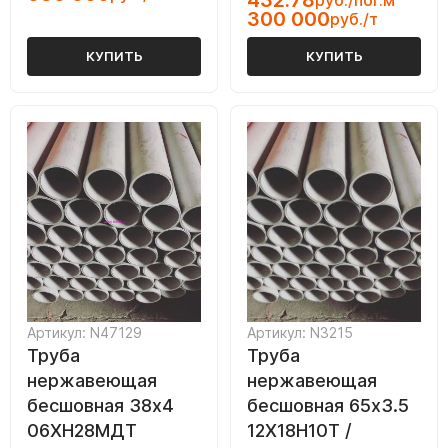
432.78
руб./пог.м
300 000
руб./т
КУПИТЬ
КУПИТЬ
Артикул: N47129
Артикул: N3215
Труба
Труба
нержавеющая
нержавеющая
бесшовная 38х4
бесшовная 65х3.5
06ХН28МДТ
12Х18Н10Т /