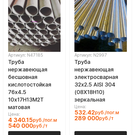
Артикул: N47185
Артикул: N2997
Труба
Труба
нержавеющая
нержавеющая
бесшовная
электросварная
кислотостойкая
32х2.5 AISI 304
76х4.5
(08Х18Н10)
10х17Н13М2Т
зеркальная
матовая
Цена:
532.42
руб./пог.м
Цена:
289 000
руб./т
4 340.15
руб./пог.м
540 000
руб./т