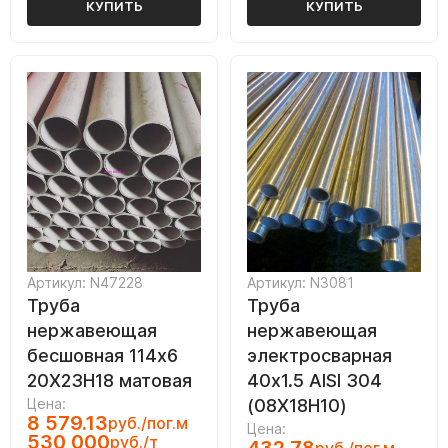
КУПИТЬ
КУПИТЬ
Артикул: N47228
Артикул: N3081
Труба
Труба
нержавеющая
нержавеющая
бесшовная 114х6
электросварная
20Х23Н18 матовая
40х1.5 AISI 304
Цена:
(08Х18Н10)
8 579.13
руб./пог.м
Цена:
530 000
руб./т