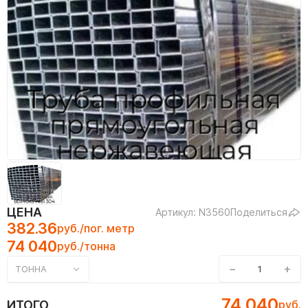
ЦЕНА
Артикул: N3560
Поделиться
382.36
руб./пог. метр
74 040
руб./тонна
−
+
ТОННА
74 040
ИТОГО
руб.