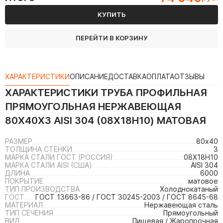
КУПИТЬ
ПЕРЕЙТИ В КОРЗИНУ
ХАРАКТЕРИСТИКИ
ОПИСАНИЕ
ДОСТАВКА
ОПЛАТА
ОТЗЫВЫ
ХАРАКТЕРИСТИКИ
ТРУБА ПРОФИЛЬНАЯ
ПРЯМОУГОЛЬНАЯ НЕРЖАВЕЮЩАЯ
80Х40Х3 AISI 304 (08Х18Н10) МАТОВАЯ
РАЗМЕР
80х40
ТОЛЩИНА СТЕНКИ
3
МАРКА СТАЛИ ГОСТ (РОССИЯ)
08Х18Н10
МАРКА СТАЛИ AISI (США)
AISI 304
ДЛИНА
6000
ПОКРЫТИЕ
матовое
ТИП ПРОИЗВОДСТВА
Холоднокатаный
ГОСТ
ГОСТ 13663-86 / ГОСТ 30245-2003 / ГОСТ 8645-68
МАТЕРИАЛ
Нержавеющая сталь
ТИП СЕЧЕНИЯ
Прямоугольный
ВИД
Пищевая / Жаропрочная