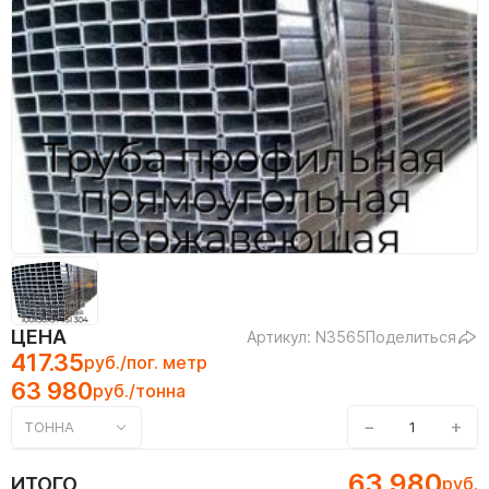
ЦЕНА
Артикул: N3565
Поделиться
417.35
руб./пог. метр
63 980
руб./тонна
−
+
ТОННА
63 980
ИТОГО
руб.