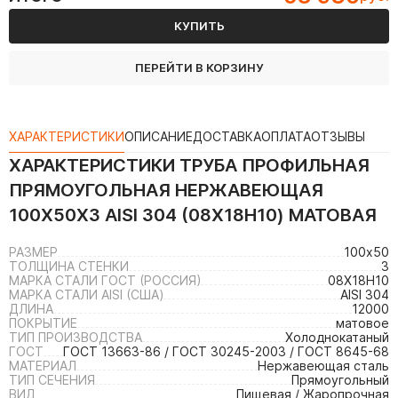
КУПИТЬ
ПЕРЕЙТИ В КОРЗИНУ
ХАРАКТЕРИСТИКИ
ОПИСАНИЕ
ДОСТАВКА
ОПЛАТА
ОТЗЫВЫ
ХАРАКТЕРИСТИКИ
ТРУБА ПРОФИЛЬНАЯ
ПРЯМОУГОЛЬНАЯ НЕРЖАВЕЮЩАЯ
100Х50Х3 AISI 304 (08Х18Н10) МАТОВАЯ
РАЗМЕР
100х50
ТОЛЩИНА СТЕНКИ
3
МАРКА СТАЛИ ГОСТ (РОССИЯ)
08Х18Н10
МАРКА СТАЛИ AISI (США)
AISI 304
ДЛИНА
12000
ПОКРЫТИЕ
матовое
ТИП ПРОИЗВОДСТВА
Холоднокатаный
ГОСТ
ГОСТ 13663-86 / ГОСТ 30245-2003 / ГОСТ 8645-68
МАТЕРИАЛ
Нержавеющая сталь
ТИП СЕЧЕНИЯ
Прямоугольный
ВИД
Пищевая / Жаропрочная