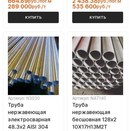
664.89
2 438.38
руб./пог.м
руб./пог.м
289 000
535 600
руб./т
руб./т
КУПИТЬ
КУПИТЬ
Артикул: N3030
Артикул: N47140
Труба
Труба
нержавеющая
нержавеющая
электросварная
бесшовная 128х2
48.3х2 AISI 304
10Х17Н13М2Т