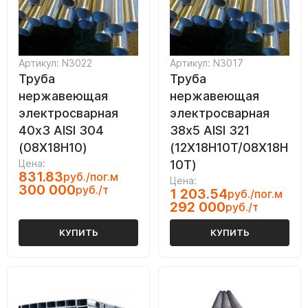
Артикул: N3022
Артикул: N3017
Труба
Труба
нержавеющая
нержавеющая
электросварная
электросварная
40х3 AISI 304
38х5 AISI 321
(08Х18Н10)
(12Х18Н10Т/08Х18Н
Цена:
10Т)
831.83
руб./пог.м
Цена:
300 000
руб./т
1 203.54
руб./пог.м
292 000
руб./т
КУПИТЬ
КУПИТЬ