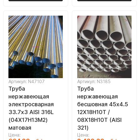
Артикул: N47107
Артикул: N3185
Труба
Труба
нержавеющая
нержавеющая
электросварная
бесшовная 45х4.5
33.7х3 AISI 316L
12Х18Н10Т /
(04Х17Н13М2)
08Х18Н10Т (AISI
матовая
321)
Цена:
Цена: