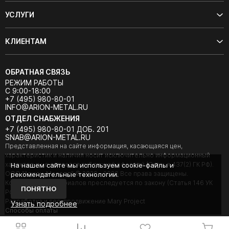
УСЛУГИ
КЛИЕНТАМ
ОБРАТНАЯ СВЯЗЬ
РЕЖИМ РАБОТЫ
С 9:00-18:00
+7 (495) 980-80-01
INFO@ARION-METAL.RU
ОТДЕЛ СНАБЖЕНИЯ
+7 (495) 980-80-01 ДОБ. 201
SNAB@ARION-METAL.RU
Представленная на сайте информация, касающаяся цен,
характеристик и наличия носит исключительно информационный
характер и не является публичной офертой (Статья 437(2) ГК РФ).
На нашем сайте мы используем cookie-файлы и
ООО "Арион-Металл" © 2020 - 2026 Все права защищены.
рекомендательные технологии.
Копирование материалов преследуется по закону (Статья 146 УК
ПОНЯТНО
РФ).
Разработка и seo-продвижение Mary Project
Узнать подробнее
Cпособы оплаты