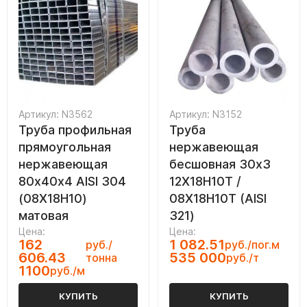
Артикул: N3562
Артикул: N3152
Труба профильная
Труба
прямоугольная
нержавеющая
нержавеющая
бесшовная 30х3
80х40х4 AISI 304
12Х18Н10Т /
(08Х18Н10)
08Х18Н10Т (AISI
матовая
321)
Цена:
Цена:
162
1 082.51
руб./
руб./пог.м
606.43
535 000
тонна
руб./т
1100
руб./м
КУПИТЬ
КУПИТЬ