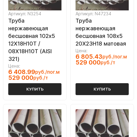
Артикул: N3254
Артикул: N47234
Труба
Труба
нержавеющая
нержавеющая
бесшовная 102х5
бесшовная 108х5
12Х18Н10Т /
20Х23Н18 матовая
08Х18Н10Т (AISI
Цена:
6 805.43
руб./пог.м
321)
529 000
руб./т
Цена:
6 408.99
руб./пог.м
529 000
руб./т
КУПИТЬ
КУПИТЬ