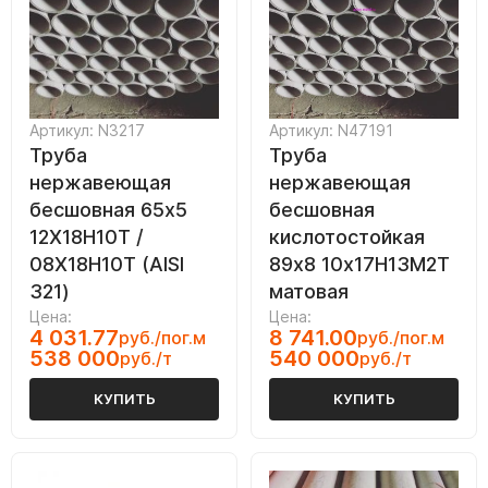
Артикул: N3217
Артикул: N47191
Труба
Труба
нержавеющая
нержавеющая
бесшовная 65х5
бесшовная
12Х18Н10Т /
кислотостойкая
08Х18Н10Т (AISI
89х8 10х17Н13М2Т
321)
матовая
Цена:
Цена:
4 031.77
8 741.00
руб./пог.м
руб./пог.м
538 000
540 000
руб./т
руб./т
КУПИТЬ
КУПИТЬ