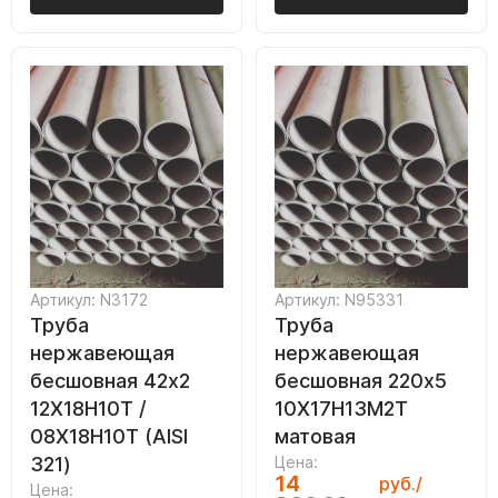
Артикул: N3172
Артикул: N95331
Труба
Труба
нержавеющая
нержавеющая
бесшовная 42х2
бесшовная 220х5
12Х18Н10Т /
10Х17Н13М2Т
08Х18Н10Т (AISI
матовая
321)
Цена:
14
руб./
Цена: