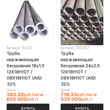
Артикул: N3122
Артикул: N95262
Труба
Труба
нержавеющая
нержавеющая
бесшовная 18х1.5
бесшовная 24х2.5
12Х18Н10Т /
12Х18Н10Т /
08Х18Н10Т (AISI
08Х18Н10Т (AISI
321)
321)
Цена:
Цена:
383.32
718.33
руб./пог.м
руб./пог.м
620 000
535 000
руб./т
руб./т
КУПИТЬ
КУПИТЬ