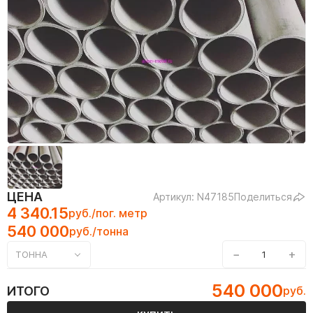
ЦЕНА
Артикул: N47185
Поделиться
4 340.15
руб./пог. метр
540 000
руб./тонна
−
+
ТОННА
540 000
ИТОГО
руб.