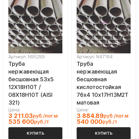
Артикул: N95289
Артикул: N47184
Труба
Труба
нержавеющая
нержавеющая
бесшовная 53х5
бесшовная
12Х18Н10Т /
кислотостойкая
08Х18Н10Т (AISI
76х4 10х17Н13М2Т
321)
матовая
Цена:
Цена:
3 211.03
3 884.89
руб./пог.м
руб./пог.м
535 600
540 000
руб./т
руб./т
КУПИТЬ
КУПИТЬ