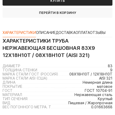
КУПИТЬ
ПЕРЕЙТИ В КОРЗИНУ
ХАРАКТЕРИСТИКИ
ОПИСАНИЕ
ДОСТАВКА
ОПЛАТА
ОТЗЫВЫ
ХАРАКТЕРИСТИКИ
ТРУБА
НЕРЖАВЕЮЩАЯ БЕСШОВНАЯ 83Х9
12Х18Н10Т / 08Х18Н10Т (AISI 321)
ДИАМЕТР
83
ТОЛЩИНА СТЕНКИ
9
МАРКА СТАЛИ ГОСТ (РОССИЯ)
08Х18Н10Т / 12Х18Н10Т
МАРКА СТАЛИ AISI (США)
AISI 321
ДЛИНА
Немерная длина
ПОКРЫТИЕ
матовое
ГОСТ
ГОСТ 10704-91
МАТЕРИАЛ
Нержавеющая сталь
ТИП СЕЧЕНИЯ
Круглый
ВИД
Пищевая / Жаропрочная
ВЕС ПОГОННОГО МЕТРА. Т
0.01663668