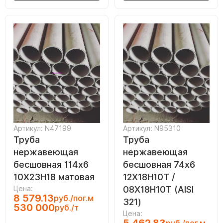
Артикул: N47199
Артикул: N95310
Труба
Труба
нержавеющая
нержавеющая
бесшовная 114х6
бесшовная 74х6
10Х23Н18 матовая
12Х18Н10Т /
Цена:
08Х18Н10Т (AISI
8 579.13
руб./пог.м
321)
530 000
руб./т
Цена: