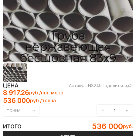
ЦЕНА
Артикул: N3240
Поделиться
8 917.26
руб./пог. метр
536 000
руб./тонна
−
+
ТОННА
536 000
ИТОГО
руб.