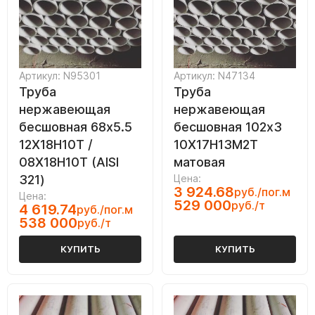
Артикул: N95301
Артикул: N47134
Труба
Труба
нержавеющая
нержавеющая
бесшовная 68х5.5
бесшовная 102х3
12Х18Н10Т /
10Х17Н13М2Т
08Х18Н10Т (AISI
матовая
321)
Цена:
3 924.68
руб./пог.м
Цена:
529 000
руб./т
4 619.74
руб./пог.м
538 000
руб./т
КУПИТЬ
КУПИТЬ