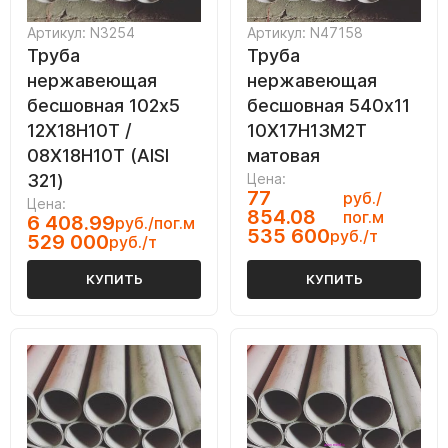
Артикул: N3254
Артикул: N47158
Труба
Труба
нержавеющая
нержавеющая
бесшовная 102х5
бесшовная 540х11
12Х18Н10Т /
10Х17Н13М2Т
08Х18Н10Т (AISI
матовая
321)
Цена:
77
руб./
Цена:
854.08
пог.м
6 408.99
руб./пог.м
535 600
руб./т
529 000
руб./т
КУПИТЬ
КУПИТЬ