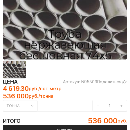
ЦЕНА
Артикул: N95309
Поделиться
4 619.30
руб./пог. метр
536 000
руб./тонна
−
+
ТОННА
536 000
ИТОГО
руб.