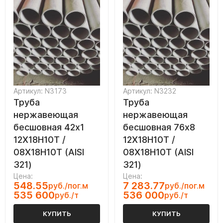
Артикул: N3173
Артикул: N3232
Труба
Труба
нержавеющая
нержавеющая
бесшовная 42х1
бесшовная 76х8
12Х18Н10Т /
12Х18Н10Т /
08Х18Н10Т (AISI
08Х18Н10Т (AISI
321)
321)
Цена:
Цена:
548.55
7 283.77
руб./пог.м
руб./пог.м
535 600
536 000
руб./т
руб./т
КУПИТЬ
КУПИТЬ