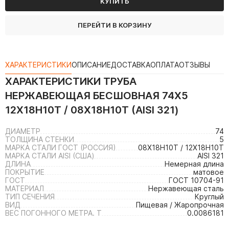
КУПИТЬ
ПЕРЕЙТИ В КОРЗИНУ
ХАРАКТЕРИСТИКИ
ОПИСАНИЕ
ДОСТАВКА
ОПЛАТА
ОТЗЫВЫ
ХАРАКТЕРИСТИКИ
ТРУБА
НЕРЖАВЕЮЩАЯ БЕСШОВНАЯ 74Х5
12Х18Н10Т / 08Х18Н10Т (AISI 321)
ДИАМЕТР
74
ТОЛЩИНА СТЕНКИ
5
МАРКА СТАЛИ ГОСТ (РОССИЯ)
08Х18Н10Т / 12Х18Н10Т
МАРКА СТАЛИ AISI (США)
AISI 321
ДЛИНА
Немерная длина
ПОКРЫТИЕ
матовое
ГОСТ
ГОСТ 10704-91
МАТЕРИАЛ
Нержавеющая сталь
ТИП СЕЧЕНИЯ
Круглый
ВИД
Пищевая / Жаропрочная
ВЕС ПОГОННОГО МЕТРА. Т
0.0086181