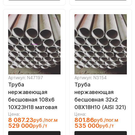
Артикул: N47197
Артикул: N3154
Труба
Труба
нержавеющая
нержавеющая
бесшовная 108х6
бесшовная 32х2
10Х23Н18 матовая
08Х18Н10 (AISI 321)
Цена:
Цена:
8 087.23
801.86
руб./пог.м
руб./пог.м
529 000
535 000
руб./т
руб./т