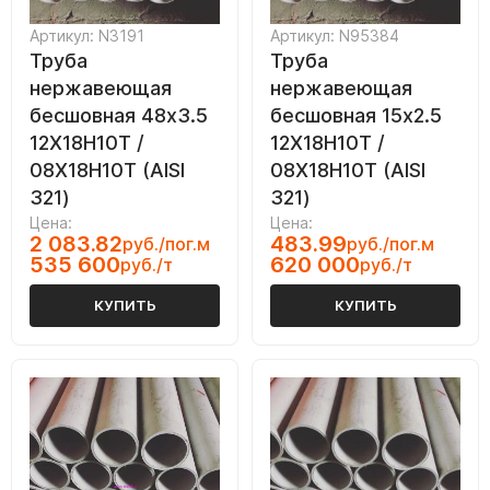
Артикул: N3191
Артикул: N95384
Труба
Труба
нержавеющая
нержавеющая
бесшовная 48х3.5
бесшовная 15х2.5
12Х18Н10Т /
12Х18Н10Т /
08Х18Н10Т (AISI
08Х18Н10Т (AISI
321)
321)
Цена:
Цена:
2 083.82
483.99
руб./пог.м
руб./пог.м
535 600
620 000
руб./т
руб./т
КУПИТЬ
КУПИТЬ