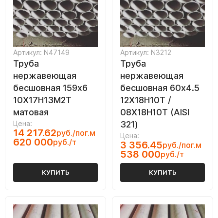
Артикул: N47149
Артикул: N3212
Труба
Труба
нержавеющая
нержавеющая
бесшовная 159х6
бесшовная 60х4.5
10Х17Н13М2Т
12Х18Н10Т /
матовая
08Х18Н10Т (AISI
Цена:
321)
14 217.62
руб./пог.м
Цена:
620 000
руб./т
3 356.45
руб./пог.м
538 000
руб./т
КУПИТЬ
КУПИТЬ