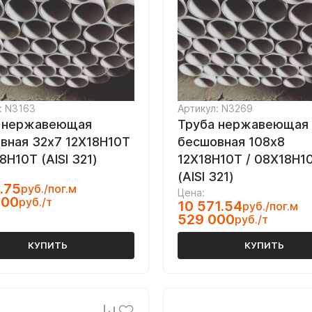
: N3163
Артикул: N3269
 нержавеющая
Труба нержавеющая
вная 32х7 12Х18Н10Т
бесшовная 108х8
8Н10Т (AISI 321)
12Х18Н10Т / 08Х18Н1
(AISI 321)
.75
руб./пог.м
Цена:
000
руб./т
10 571.54
руб./пог.м
529 000
руб./т
КУПИТЬ
КУПИТЬ