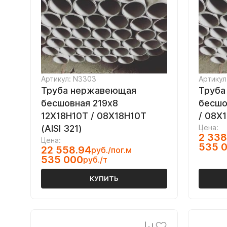
Артикул: N3303
Артикул
Труба нержавеющая
Труба
бесшовная 219х8
бесшо
12Х18Н10Т / 08Х18Н10Т
/ 08Х1
(AISI 321)
Цена:
2 338
Цена:
535 
22 558.94
руб./пог.м
535 000
руб./т
КУПИТЬ