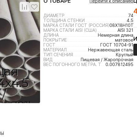
О ТОВАРЕ
Перейти к описанию
4
ДИАМЕТР
74
ТОЛЩИНА СТЕНКИ
4.5
МАРКА СТАЛИ ГОСТ (РОССИЯ)
08Х18Н10Т /
МАРКА СТАЛИ AISI (США)
AISI 321
ДЛИНА
Немерная длина
ПОКРЫТИЕ
матовое
ГОСТ
ГОСТ 10704-91
МАТЕРИАЛ
Нержавеющая сталь
ТИП СЕЧЕНИЯ
Круглый
ВИД
Пищевая / Жаропрочная
ВЕС ПОГОННОГО МЕТРА. Т
0.007812495
ВЫ