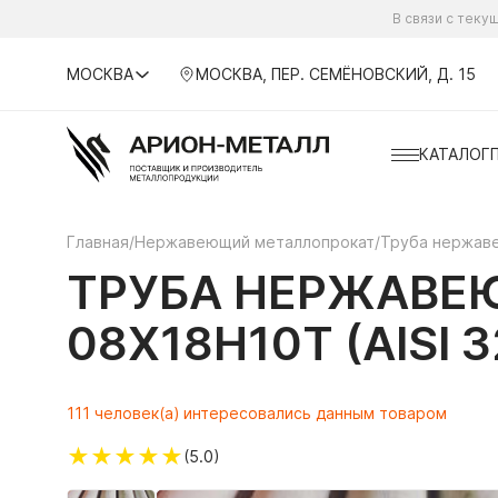
В связи с тек
МОСКВА
МОСКВА, ПЕР. СЕМЁНОВСКИЙ, Д. 15
КАТАЛОГ
Главная
/
Нержавеющий металлопрокат
/
Труба нержав
ТРУБА НЕРЖАВЕЮ
08Х18Н10Т (AISI 3
111 человек(а) интересовались данным товаром
★
★
★
★
★
(5.0)