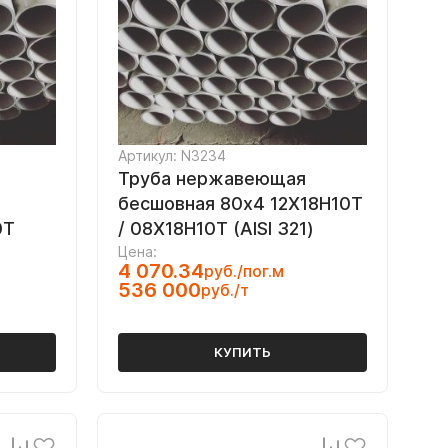
Артикул: N3234
Труба нержавеющая
бесшовная 80х4 12Х18Н10Т
0Т
/ 08Х18Н10Т (AISI 321)
Цена:
4 070.34
руб./пог.м
536 000
руб./т
КУПИТЬ