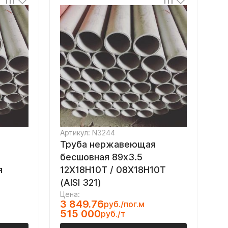
Артикул: N3244
Труба нержавеющая
бесшовная 89х3.5
я
12Х18Н10Т / 08Х18Н10Т
(AISI 321)
Цена:
3 849.76
руб./пог.м
515 000
руб./т