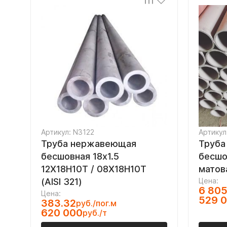
Артикул: N3122
Артикул
Труба нержавеющая
Труба
бесшовная 18х1.5
бесшо
12Х18Н10Т / 08Х18Н10Т
матов
(AISI 321)
Цена:
6 805
Цена:
529 
383.32
руб./пог.м
620 000
руб./т