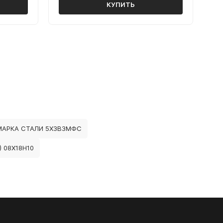
КУПИТЬ
МАРКА СТАЛИ 5Х3В3МФС
 08Х18Н10