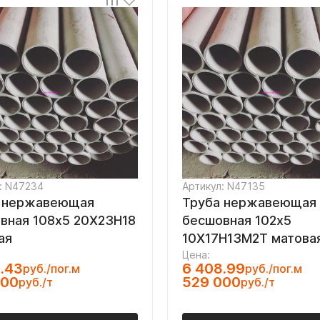
: N47234
Артикул: N47135
 нержавеющая
Труба нержавеющая
вная 108х5 20Х23Н18
бесшовная 102х5
ая
10Х17Н13М2Т матова
Цена:
.43
6 408.99
руб./пог.м
руб./пог.м
000
529 000
руб./т
руб./т