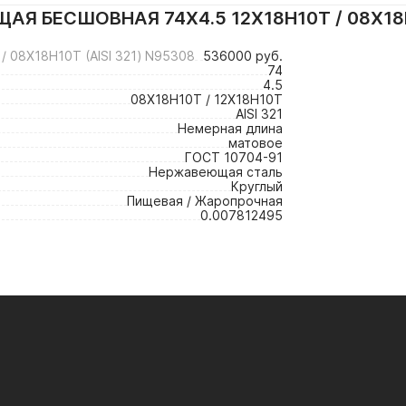
Я БЕСШОВНАЯ 74Х4.5 12Х18Н10Т / 08Х18Н1
08Х18Н10Т (AISI 321) N95308
536000 руб.
74
4.5
08Х18Н10Т / 12Х18Н10Т
AISI 321
Немерная длина
матовое
ГОСТ 10704-91
Нержавеющая сталь
Круглый
Пищевая / Жаропрочная
0.007812495