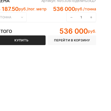
ЦЕНА
Артикул: N95308
Поделиться
 187.50
536 000
руб./пог. метр
руб./тонна
−
+
ТОННА
 12Х18Н10Т
536 000
ИТОГО
руб.
КУПИТЬ
ПЕРЕЙТИ В КОРЗИНУ