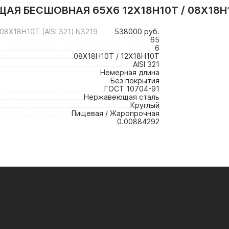
Я БЕСШОВНАЯ 65Х6 12Х18Н10Т / 08Х18Н10Т
Х18Н10Т (AISI 321) N3219
538000 руб.
65
6
08Х18Н10Т / 12Х18Н10Т
AISI 321
Немерная длина
Без покрытия
ГОСТ 10704-91
Нержавеющая сталь
Круглый
Пищевая / Жаропрочная
0.00884292