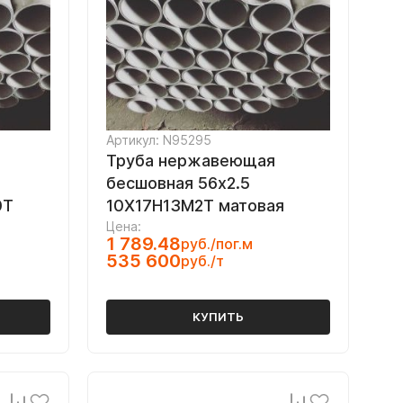
Артикул: N95295
Труба нержавеющая
бесшовная 56х2.5
0Т
10Х17Н13М2Т матовая
Цена:
1 789.48
руб./пог.м
535 600
руб./т
КУПИТЬ