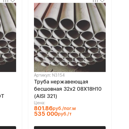
Артикул: N3154
Труба нержавеющая
бесшовная 32х2 08Х18Н10
0Т
(AISI 321)
Цена:
801.86
руб./пог.м
535 000
руб./т