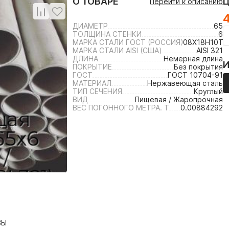
О ТОВАРЕ
Перейти к описанию
4
ДИАМЕТР
65
ТОЛЩИНА СТЕНКИ
6
МАРКА СТАЛИ ГОСТ (РОССИЯ)
08Х18Н10Т /
МАРКА СТАЛИ AISI (США)
AISI 321
ДЛИНА
Немерная длина
ПОКРЫТИЕ
Без покрытия
ГОСТ
ГОСТ 10704-91
МАТЕРИАЛ
Нержавеющая сталь
ТИП СЕЧЕНИЯ
Круглый
ВИД
Пищевая / Жаропрочная
ВЕС ПОГОННОГО МЕТРА. Т
0.00884292
ВЫ