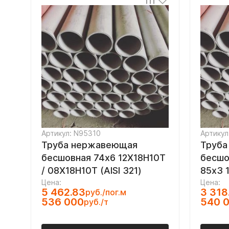
Артикул: N95310
Артикул
Труба нержавеющая
Труба
бесшовная 74х6 12Х18Н10Т
бесшо
/ 08Х18Н10Т (AISI 321)
85х3 
Цена:
Цена:
5 462.83
3 318
руб./пог.м
536 000
540 
руб./т