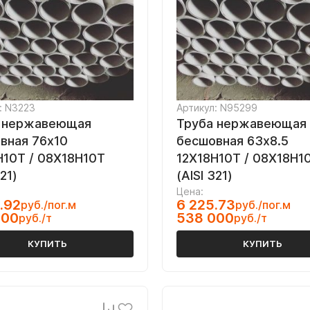
: N3223
Артикул: N95299
 нержавеющая
Труба нержавеющая
вная 76х10
бесшовная 63х8.5
Н10Т / 08Х18Н10Т
12Х18Н10Т / 08Х18Н1
321)
(AISI 321)
Цена:
.92
6 225.73
руб./пог.м
руб./пог.м
000
538 000
руб./т
руб./т
КУПИТЬ
КУПИТЬ