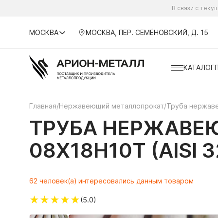
В связи с тек
МОСКВА
МОСКВА, ПЕР. СЕМЁНОВСКИЙ, Д. 15
КАТАЛОГ
Главная
/
Нержавеющий металлопрокат
/
Труба нержав
ТРУБА НЕРЖАВЕЮ
08Х18Н10Т (AISI 3
62 человек(а) интересовались данным товаром
★
★
★
★
★
(5.0)