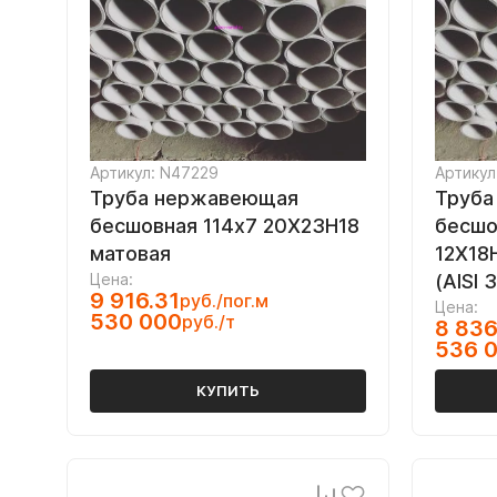
Артикул: N47229
Артикул
Труба нержавеющая
Труба
бесшовная 114х7 20Х23Н18
бесшо
матовая
12Х18
Цена:
(AISI 
9 916.31
руб./пог.м
Цена:
530 000
руб./т
8 836
536 
КУПИТЬ