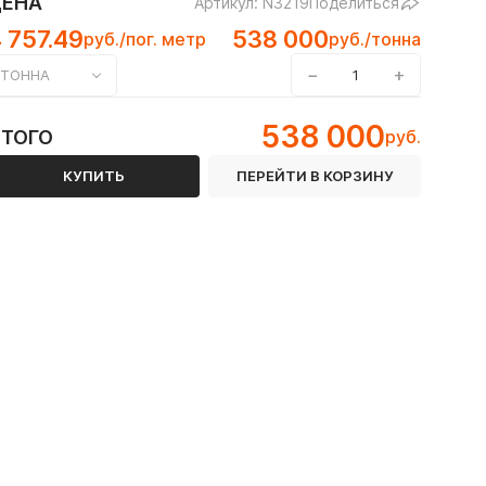
ЦЕНА
Артикул: N3219
Поделиться
 757.49
538 000
руб./пог. метр
руб./тонна
−
+
ТОННА
 12Х18Н10Т
538 000
ИТОГО
руб.
КУПИТЬ
ПЕРЕЙТИ В КОРЗИНУ