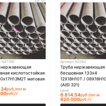
: N47188
Артикул: N3284
 нержавеющая
Труба нержавеющая
вная кислотостойкая
бесшовная 133х4
10х17Н13М2Т матовая
12Х18Н10Т / 08Х18Н1
(AISI 321)
.34
руб./пог.м
Цена:
000
руб./т
6 814.54
руб./пог.м
620 000
руб./т