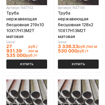
Артикул: N47152
Артикул: N47140
Труба
Труба
нержавеющая
нержавеющая
бесшовная 219х10
бесшовная 128х2
10Х17Н13М2Т
10Х17Н13М2Т
матовая
матовая
Цена:
Цена:
27
3 336.33
руб./
руб./пог.м
931.39
530 000
пог.м
руб./т
535 000
руб./т
КУПИТЬ
КУПИТЬ