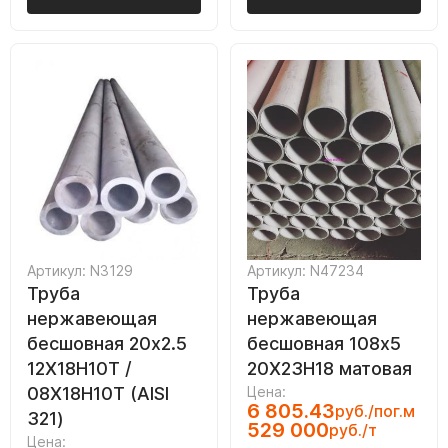
Артикул: N3129
Артикул: N47234
Труба
Труба
нержавеющая
нержавеющая
бесшовная 20х2.5
бесшовная 108х5
12Х18Н10Т /
20Х23Н18 матовая
08Х18Н10Т (AISI
Цена:
6 805.43
руб./пог.м
321)
529 000
руб./т
Цена: