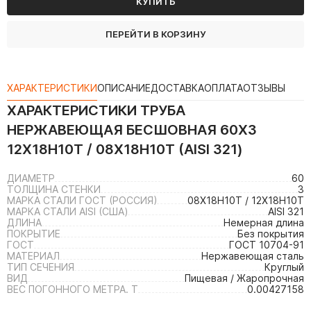
КУПИТЬ
ПЕРЕЙТИ В КОРЗИНУ
ХАРАКТЕРИСТИКИ
ОПИСАНИЕ
ДОСТАВКА
ОПЛАТА
ОТЗЫВЫ
ХАРАКТЕРИСТИКИ
ТРУБА
НЕРЖАВЕЮЩАЯ БЕСШОВНАЯ 60Х3
12Х18Н10Т / 08Х18Н10Т (AISI 321)
ДИАМЕТР
60
ТОЛЩИНА СТЕНКИ
3
МАРКА СТАЛИ ГОСТ (РОССИЯ)
08Х18Н10Т / 12Х18Н10Т
МАРКА СТАЛИ AISI (США)
AISI 321
ДЛИНА
Немерная длина
ПОКРЫТИЕ
Без покрытия
ГОСТ
ГОСТ 10704-91
МАТЕРИАЛ
Нержавеющая сталь
ТИП СЕЧЕНИЯ
Круглый
ВИД
Пищевая / Жаропрочная
ВЕС ПОГОННОГО МЕТРА. Т
0.00427158