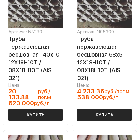
Артикул: N3289
Артикул: N95300
Труба
Труба
нержавеющая
нержавеющая
бесшовная 140х10
бесшовная 68х5
12Х18Н10Т /
12Х18Н10Т /
08Х18Н10Т (AISI
08Х18Н10Т (AISI
321)
321)
Цена:
Цена:
20
4 233.36
руб./
руб./пог.м
133.88
538 000
пог.м
руб./т
620 000
руб./т
КУПИТЬ
КУПИТЬ