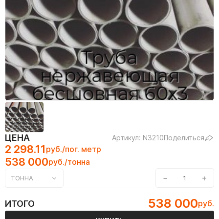
ЦЕНА
Артикул: N3210
Поделиться
2 298.11
руб./пог. метр
538 000
руб./тонна
−
+
ТОННА
538 000
ИТОГО
руб.