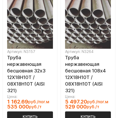
Артикул: N3157
Артикул: N3264
Труба
Труба
нержавеющая
нержавеющая
бесшовная 32х3
бесшовная 108х4
12Х18Н10Т /
12Х18Н10Т /
08Х18Н10Т (AISI
08Х18Н10Т (AISI
321)
321)
Цена:
Цена:
1 162.69
5 497.20
руб./пог.м
руб./пог.м
535 000
529 000
руб./т
руб./т
КУПИТЬ
КУПИТЬ