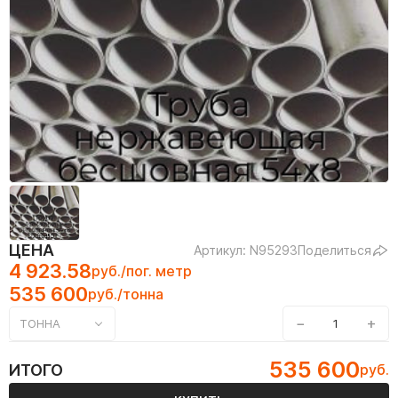
ЦЕНА
Артикул: N95293
Поделиться
4 923.58
руб./пог. метр
535 600
руб./тонна
−
+
ТОННА
535 600
ИТОГО
руб.