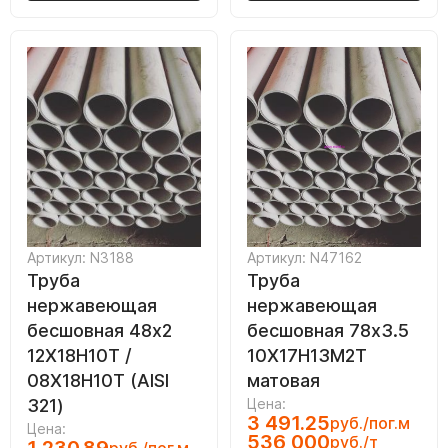
Артикул: N3188
Артикул: N47162
Труба
Труба
нержавеющая
нержавеющая
бесшовная 48х2
бесшовная 78х3.5
12Х18Н10Т /
10Х17Н13М2Т
08Х18Н10Т (AISI
матовая
321)
Цена:
3 491.25
руб./пог.м
Цена:
536 000
руб./т