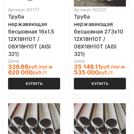
Артикул: N3117
Артикул: N3305
Труба
Труба
нержавеющая
нержавеющая
бесшовная 16х1.5
бесшовная 273х10
12Х18Н10Т /
12Х18Н10Т /
08Х18Н10Т (AISI
08Х18Н10Т (AISI
321)
321)
Цена:
Цена:
336.86
35 148.11
руб./пог.м
руб./пог.м
620 000
535 000
руб./т
руб./т
КУПИТЬ
КУПИТЬ