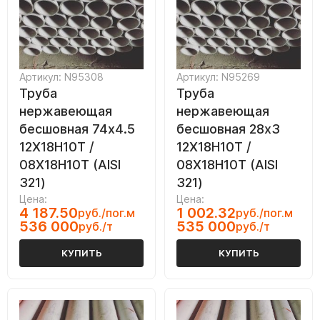
Артикул: N95308
Артикул: N95269
Труба
Труба
нержавеющая
нержавеющая
бесшовная 74х4.5
бесшовная 28х3
12Х18Н10Т /
12Х18Н10Т /
08Х18Н10Т (AISI
08Х18Н10Т (AISI
321)
321)
Цена:
Цена:
4 187.50
1 002.32
руб./пог.м
руб./пог.м
536 000
535 000
руб./т
руб./т
КУПИТЬ
КУПИТЬ