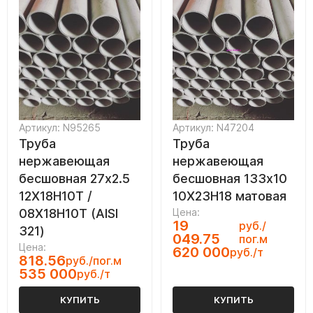
Артикул: N95265
Артикул: N47204
Труба
Труба
нержавеющая
нержавеющая
бесшовная 27х2.5
бесшовная 133х10
12Х18Н10Т /
10Х23Н18 матовая
08Х18Н10Т (AISI
Цена:
19
руб./
321)
049.75
пог.м
Цена:
620 000
руб./т
818.56
руб./пог.м
535 000
руб./т
КУПИТЬ
КУПИТЬ