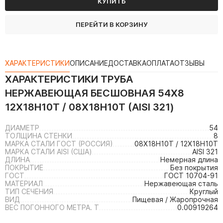
КУПИТЬ
ПЕРЕЙТИ В КОРЗИНУ
ХАРАКТЕРИСТИКИ
ОПИСАНИЕ
ДОСТАВКА
ОПЛАТА
ОТЗЫВЫ
ХАРАКТЕРИСТИКИ
ТРУБА
НЕРЖАВЕЮЩАЯ БЕСШОВНАЯ 54Х8
12Х18Н10Т / 08Х18Н10Т (AISI 321)
ДИАМЕТР
54
ТОЛЩИНА СТЕНКИ
8
МАРКА СТАЛИ ГОСТ (РОССИЯ)
08Х18Н10Т / 12Х18Н10Т
МАРКА СТАЛИ AISI (США)
AISI 321
ДЛИНА
Немерная длина
ПОКРЫТИЕ
Без покрытия
ГОСТ
ГОСТ 10704-91
МАТЕРИАЛ
Нержавеющая сталь
ТИП СЕЧЕНИЯ
Круглый
ВИД
Пищевая / Жаропрочная
ВЕС ПОГОННОГО МЕТРА. Т
0.00919264