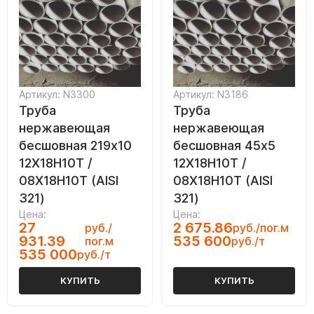
Артикул: N3300
Артикул: N3186
Труба
Труба
нержавеющая
нержавеющая
бесшовная 219х10
бесшовная 45х5
12Х18Н10Т /
12Х18Н10Т /
08Х18Н10Т (AISI
08Х18Н10Т (AISI
321)
321)
Цена:
Цена:
27
2 675.86
руб./
руб./пог.м
931.39
535 600
пог.м
руб./т
535 000
руб./т
КУПИТЬ
КУПИТЬ