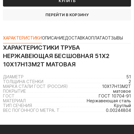
КУПИТЬ
ПЕРЕЙТИ В КОРЗИНУ
ХАРАКТЕРИСТИКИ
ОПИСАНИЕ
ДОСТАВКА
ОПЛАТА
ОТЗЫВЫ
ХАРАКТЕРИСТИКИ
ТРУБА
НЕРЖАВЕЮЩАЯ БЕСШОВНАЯ 51Х2
10Х17Н13М2Т МАТОВАЯ
ДИАМЕТР
51
ТОЛЩИНА СТЕНКИ
2
МАРКА СТАЛИ ГОСТ (РОССИЯ)
10Х17Н13М2Т
ПОКРЫТИЕ
матовое
ГОСТ
ГОСТ 10704-91
МАТЕРИАЛ
Нержавеющая сталь
ТИП СЕЧЕНИЯ
Круглый
ВЕС ПОГОННОГО МЕТРА. Т
0.00244804