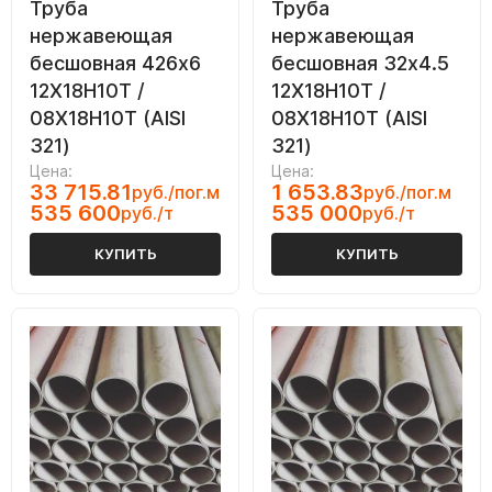
Труба
Труба
нержавеющая
нержавеющая
бесшовная 426х6
бесшовная 32х4.5
12Х18Н10Т /
12Х18Н10Т /
08Х18Н10Т (AISI
08Х18Н10Т (AISI
321)
321)
Цена:
Цена:
33 715.81
1 653.83
руб./пог.м
руб./пог.м
535 600
535 000
руб./т
руб./т
КУПИТЬ
КУПИТЬ