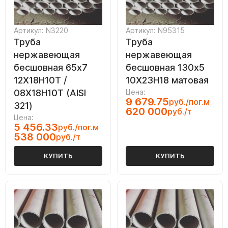
Артикул: N3220
Артикул: N95315
Труба
Труба
нержавеющая
нержавеющая
бесшовная 65х7
бесшовная 130х5
12Х18Н10Т /
10Х23Н18 матовая
08Х18Н10Т (AISI
Цена:
9 679.75
руб./пог.м
321)
620 000
руб./т
Цена:
5 456.33
руб./пог.м
538 000
руб./т
КУПИТЬ
КУПИТЬ