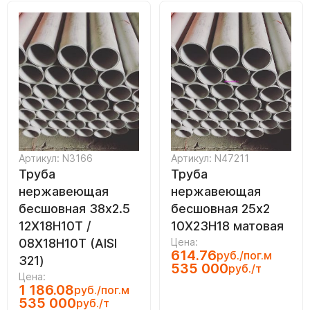
Артикул: N3166
Артикул: N47211
Труба
Труба
нержавеющая
нержавеющая
бесшовная 38х2.5
бесшовная 25х2
12Х18Н10Т /
10Х23Н18 матовая
08Х18Н10Т (AISI
Цена:
614.76
руб./пог.м
321)
535 000
руб./т
Цена:
1 186.08
руб./пог.м
535 000
руб./т