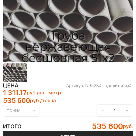
ЦЕНА
Артикул: N95284
Поделиться
1 311.17
руб./пог. метр
535 600
руб./тонна
−
+
ТОННА
535 600
ИТОГО
руб.