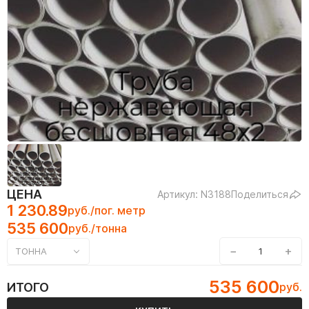
ЦЕНА
Артикул: N3188
Поделиться
1 230.89
руб./пог. метр
535 600
руб./тонна
−
+
ТОННА
535 600
ИТОГО
руб.