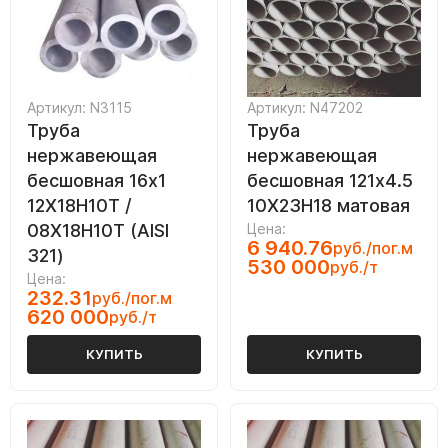
Артикул: N3115
Артикул: N47202
Труба
Труба
нержавеющая
нержавеющая
бесшовная 16х1
бесшовная 121х4.5
12Х18Н10Т /
10Х23Н18 матовая
08Х18Н10Т (AISI
Цена:
6 940.76
руб./пог.м
321)
530 000
руб./т
Цена:
232.31
руб./пог.м
620 000
руб./т
КУПИТЬ
КУПИТЬ