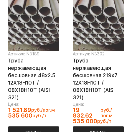
Артикул: N3189
Артикул: N3302
Труба
Труба
нержавеющая
нержавеющая
бесшовная 48х2.5
бесшовная 219х7
12Х18Н10Т /
12Х18Н10Т /
08Х18Н10Т (AISI
08Х18Н10Т (AISI
321)
321)
Цена:
Цена:
1 521.89
19
руб./пог.м
руб./
535 600
832.62
руб./т
пог.м
535 000
руб./т