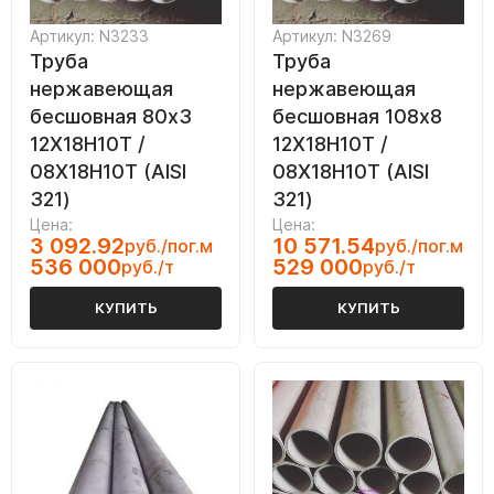
Артикул: N3233
Артикул: N3269
Труба
Труба
нержавеющая
нержавеющая
бесшовная 80х3
бесшовная 108х8
12Х18Н10Т /
12Х18Н10Т /
08Х18Н10Т (AISI
08Х18Н10Т (AISI
321)
321)
Цена:
Цена:
3 092.92
10 571.54
руб./пог.м
руб./пог.м
536 000
529 000
руб./т
руб./т
КУПИТЬ
КУПИТЬ