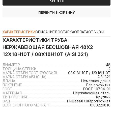
КУПИТЬ
ПЕРЕЙТИ В КОРЗИНУ
ХАРАКТЕРИСТИКИ
ОПИСАНИЕ
ДОСТАВКА
ОПЛАТА
ОТЗЫВЫ
ХАРАКТЕРИСТИКИ
ТРУБА
НЕРЖАВЕЮЩАЯ БЕСШОВНАЯ 48Х2
12Х18Н10Т / 08Х18Н10Т (AISI 321)
ДИАМЕТР
48
ТОЛЩИНА СТЕНКИ
2
МАРКА СТАЛИ ГОСТ (РОССИЯ)
08Х18Н10Т / 12Х18Н10Т
МАРКА СТАЛИ AISI (США)
AISI 321
ДЛИНА
Немерная длина
ПОКРЫТИЕ
Без покрытия
ГОСТ
ГОСТ 10704-91
МАТЕРИАЛ
Нержавеющая сталь
ТИП СЕЧЕНИЯ
Круглый
ВИД
Пищевая / Жаропрочная
ВЕС ПОГОННОГО МЕТРА. Т
0.00229816