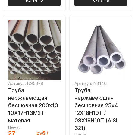
КУПИТЬ
КУПИТЬ
Артикул: N95328
Артикул: N3146
Труба
Труба
нержавеющая
нержавеющая
бесшовная 200х10
бесшовная 25х4
10Х17Н13М2Т
12Х18Н10Т /
матовая
08Х18Н10Т (AISI
Цена:
321)
27
руб./
Цена: