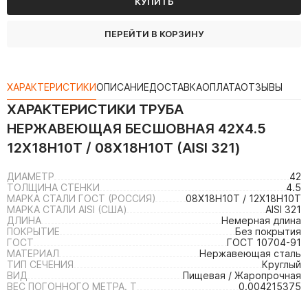
КУПИТЬ
ПЕРЕЙТИ В КОРЗИНУ
ХАРАКТЕРИСТИКИ
ОПИСАНИЕ
ДОСТАВКА
ОПЛАТА
ОТЗЫВЫ
ХАРАКТЕРИСТИКИ
ТРУБА
НЕРЖАВЕЮЩАЯ БЕСШОВНАЯ 42Х4.5
12Х18Н10Т / 08Х18Н10Т (AISI 321)
ДИАМЕТР
42
ТОЛЩИНА СТЕНКИ
4.5
МАРКА СТАЛИ ГОСТ (РОССИЯ)
08Х18Н10Т / 12Х18Н10Т
МАРКА СТАЛИ AISI (США)
AISI 321
ДЛИНА
Немерная длина
ПОКРЫТИЕ
Без покрытия
ГОСТ
ГОСТ 10704-91
МАТЕРИАЛ
Нержавеющая сталь
ТИП СЕЧЕНИЯ
Круглый
ВИД
Пищевая / Жаропрочная
ВЕС ПОГОННОГО МЕТРА. Т
0.004215375