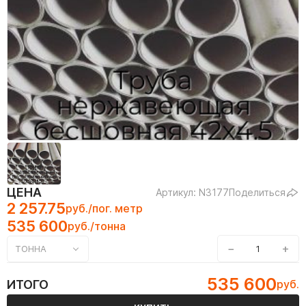
ЦЕНА
Артикул: N3177
Поделиться
2 257.75
руб./пог. метр
535 600
руб./тонна
−
+
ТОННА
535 600
ИТОГО
руб.