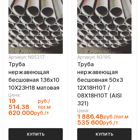
Артикул: N95317
Артикул: N3195
Труба
Труба
нержавеющая
нержавеющая
бесшовная 136х10
бесшовная 50х3
10Х23Н18 матовая
12Х18Н10Т /
Цена:
08Х18Н10Т (AISI
19
руб./
321)
514.38
пог.м
Цена:
620 000
руб./т
1 886.48
руб./пог.м
535 600
руб./т
КУПИТЬ
КУПИТЬ