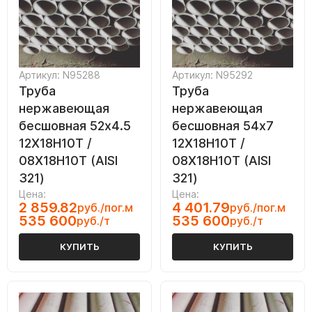
Артикул: N95288
Артикул: N95292
Труба
Труба
нержавеющая
нержавеющая
бесшовная 52х4.5
бесшовная 54х7
12Х18Н10Т /
12Х18Н10Т /
08Х18Н10Т (AISI
08Х18Н10Т (AISI
321)
321)
Цена:
Цена:
2 859.82
4 401.79
руб./пог.м
руб./пог.м
535 600
535 600
руб./т
руб./т
КУПИТЬ
КУПИТЬ