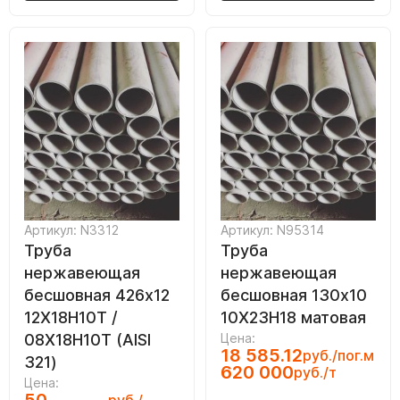
Артикул: N3312
Артикул: N95314
Труба
Труба
нержавеющая
нержавеющая
бесшовная 426х12
бесшовная 130х10
12Х18Н10Т /
10Х23Н18 матовая
08Х18Н10Т (AISI
Цена:
18 585.12
руб./пог.м
321)
620 000
руб./т
Цена: