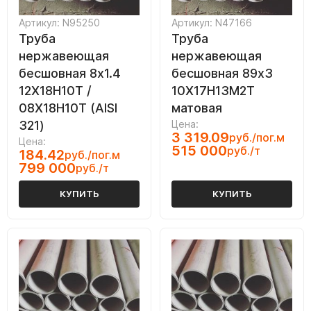
Артикул: N95250
Артикул: N47166
Труба
Труба
нержавеющая
нержавеющая
бесшовная 8х1.4
бесшовная 89х3
12Х18Н10Т /
10Х17Н13М2Т
08Х18Н10Т (AISI
матовая
321)
Цена:
3 319.09
руб./пог.м
Цена:
515 000
руб./т
184.42
руб./пог.м
799 000
руб./т
КУПИТЬ
КУПИТЬ