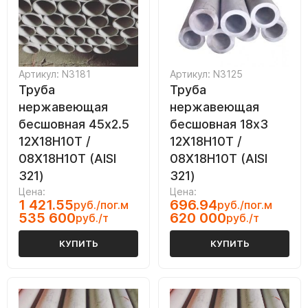
Артикул: N3181
Артикул: N3125
Труба
Труба
нержавеющая
нержавеющая
бесшовная 45х2.5
бесшовная 18х3
12Х18Н10Т /
12Х18Н10Т /
08Х18Н10Т (AISI
08Х18Н10Т (AISI
321)
321)
Цена:
Цена:
1 421.55
696.94
руб./пог.м
руб./пог.м
535 600
620 000
руб./т
руб./т
КУПИТЬ
КУПИТЬ