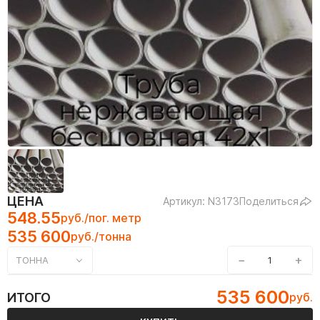
ЦЕНА
Артикул: N3173
Поделиться
548.55
руб./пог. метр
535 600
руб./тонна
−
+
ТОННА
535 600
ИТОГО
руб.