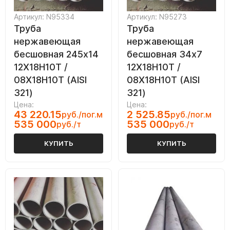
Артикул: N95334
Артикул: N95273
Труба
Труба
нержавеющая
нержавеющая
бесшовная 245х14
бесшовная 34х7
12Х18Н10Т /
12Х18Н10Т /
08Х18Н10Т (AISI
08Х18Н10Т (AISI
321)
321)
Цена:
Цена:
43 220.15
2 525.85
руб./пог.м
руб./пог.м
535 000
535 000
руб./т
руб./т
КУПИТЬ
КУПИТЬ