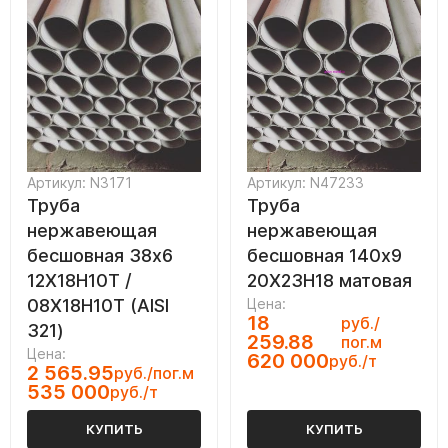
Артикул: N3171
Артикул: N47233
Труба
Труба
нержавеющая
нержавеющая
бесшовная 38х6
бесшовная 140х9
12Х18Н10Т /
20Х23Н18 матовая
08Х18Н10Т (AISI
Цена:
18
руб./
321)
259.88
пог.м
Цена:
620 000
руб./т
2 565.95
руб./пог.м
535 000
руб./т
КУПИТЬ
КУПИТЬ