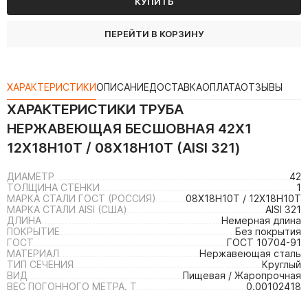
КУПИТЬ
ПЕРЕЙТИ В КОРЗИНУ
ХАРАКТЕРИСТИКИ
ОПИСАНИЕ
ДОСТАВКА
ОПЛАТА
ОТЗЫВЫ
ХАРАКТЕРИСТИКИ
ТРУБА
НЕРЖАВЕЮЩАЯ БЕСШОВНАЯ 42Х1
12Х18Н10Т / 08Х18Н10Т (AISI 321)
ДИАМЕТР
42
ТОЛЩИНА СТЕНКИ
1
МАРКА СТАЛИ ГОСТ (РОССИЯ)
08Х18Н10Т / 12Х18Н10Т
МАРКА СТАЛИ AISI (США)
AISI 321
ДЛИНА
Немерная длина
ПОКРЫТИЕ
Без покрытия
ГОСТ
ГОСТ 10704-91
МАТЕРИАЛ
Нержавеющая сталь
ТИП СЕЧЕНИЯ
Круглый
ВИД
Пищевая / Жаропрочная
ВЕС ПОГОННОГО МЕТРА. Т
0.00102418