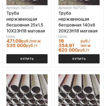
Артикул: N47210
Артикул: N47232
Труба
Труба
нержавеющая
нержавеющая
бесшовная 25х1.5
бесшовная 140х8
10Х23Н18 матовая
20Х23Н18 матовая
Цена:
Цена:
471.09
16
руб./пог.м
руб./
535 000
354.91
руб./т
пог.м
620 000
руб./т
КУПИТЬ
КУПИТЬ