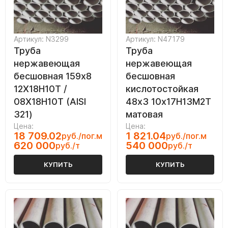
Артикул: N3299
Артикул: N47179
Труба
Труба
нержавеющая
нержавеющая
бесшовная 159х8
бесшовная
12Х18Н10Т /
кислотостойкая
08Х18Н10Т (AISI
48х3 10х17Н13М2Т
321)
матовая
Цена:
Цена:
18 709.02
1 821.04
руб./пог.м
руб./пог.м
620 000
540 000
руб./т
руб./т
КУПИТЬ
КУПИТЬ