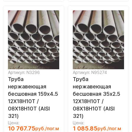
Артикул: N3296
Артикул: N95274
Труба
Труба
нержавеющая
нержавеющая
бесшовная 159х4.5
бесшовная 35х2.5
12Х18Н10Т /
12Х18Н10Т /
08Х18Н10Т (AISI
08Х18Н10Т (AISI
321)
321)
Цена:
Цена:
10 767.75
1 085.85
руб./пог.м
руб./пог.м