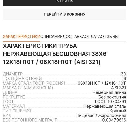
КУПИТЬ
ПЕРЕЙТИ В КОРЗИНУ
ХАРАКТЕРИСТИКИ
ОПИСАНИЕ
ДОСТАВКА
ОПЛАТА
ОТЗЫВЫ
ХАРАКТЕРИСТИКИ
ТРУБА
НЕРЖАВЕЮЩАЯ БЕСШОВНАЯ 38Х6
12Х18Н10Т / 08Х18Н10Т (AISI 321)
ДИАМЕТР
38
ТОЛЩИНА СТЕНКИ
6
МАРКА СТАЛИ ГОСТ (РОССИЯ)
08Х18Н10Т / 12Х18Н10Т
МАРКА СТАЛИ AISI (США)
AISI 321
ДЛИНА
Немерная длина
ПОКРЫТИЕ
Без покрытия
ГОСТ
ГОСТ 10704-91
МАТЕРИАЛ
Нержавеющая сталь
ТИП СЕЧЕНИЯ
Круглый
ВИД
Пищевая / Жаропрочная
ВЕС ПОГОННОГО МЕТРА. Т
0.00479616