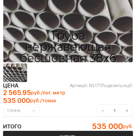
ЦЕНА
Артикул: N3171
Поделиться
2 565.95
руб./пог. метр
535 000
руб./тонна
−
+
ТОННА
535 000
ИТОГО
руб.