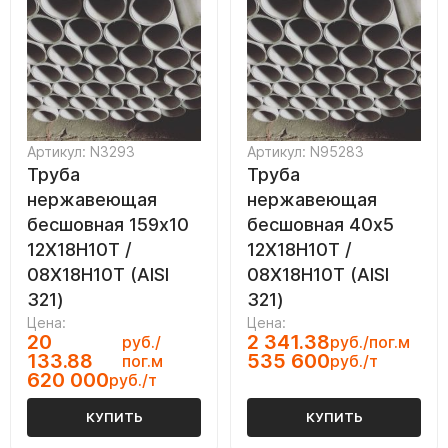
Артикул: N3293
Артикул: N95283
Труба
Труба
нержавеющая
нержавеющая
бесшовная 159х10
бесшовная 40х5
12Х18Н10Т /
12Х18Н10Т /
08Х18Н10Т (AISI
08Х18Н10Т (AISI
321)
321)
Цена:
Цена:
20
2 341.38
руб./
руб./пог.м
133.88
535 600
пог.м
руб./т
620 000
руб./т
КУПИТЬ
КУПИТЬ