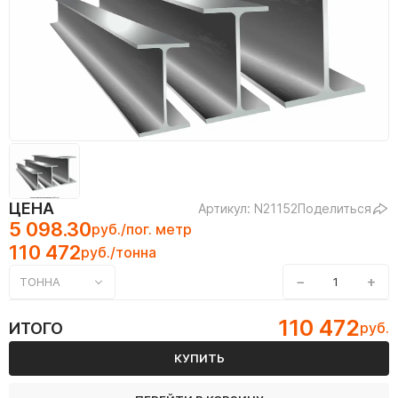
ЦЕНА
Артикул: N21152
Поделиться
5 098.30
руб./пог. метр
110 472
руб./тонна
−
+
ТОННА
110 472
ИТОГО
руб.
КУПИТЬ