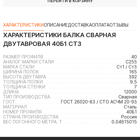
ПЕРЕЙТИ В КОРЗИНУ
ХАРАКТЕРИСТИКИ
ОПИСАНИЕ
ДОСТАВКА
ОПЛАТА
ОТЗЫВЫ
ХАРАКТЕРИСТИКИ
БАЛКА СВАРНАЯ
ДВУТАВРОВАЯ 40Б1 СТ3
РАЗМЕР ПРОФИЛЯ
40
АНАЛОГ МАРКИ СТАЛИ
С255
МАРКА СТАЛИ
Ст1 / Ст3
ШИРИНА ПОЛОК
165
ВЫСОТА ДВУТАВРА
392
ТОЛЩИНА ПОЛКИ
9.5
ТОЛЩИНА СТЕНКИ
7
ДЛИНА
12000
ТИП ПРОИЗВОДСТВА
Сварная
ГОСТ
ГОСТ 26020-83 / СТО АСЧМ 20-93
МАТЕРИАЛ
Сталь
НОМЕР ПРОФИЛЯ
40Б1
СТРАНА ПРОИЗВОДСТВА
Россия
ВЕС ПОГОННОГО МЕТРА. Т
0.04615015