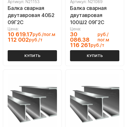
Артикул: N21153
Артикул: N21089
Балка сварная
Балка сварная
двутавровая 40Б2
двутавровая
09Г2С
100Ш2 09Г2С
Цена:
Цена:
10 619.17
30
руб./пог.м
руб./
112 002
086.38
руб./т
пог.м
116 261
руб./т
КУПИТЬ
КУПИТЬ