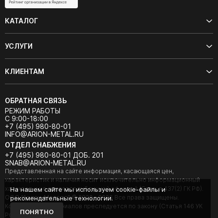
КАТАЛОГ
УСЛУГИ
КЛИЕНТАМ
ОБРАТНАЯ СВЯЗЬ
РЕЖИМ РАБОТЫ
С 9:00-18:00
+7 (495) 980-80-01
INFO@ARION-METAL.RU
ОТДЕЛ СНАБЖЕНИЯ
+7 (495) 980-80-01 ДОБ. 201
SNAB@ARION-METAL.RU
Представленная на сайте информация, касающаяся цен,
характеристик и наличия носит исключительно информационный
характер и не является публичной офертой (Статья 437(2) ГК РФ).
На нашем сайте мы используем cookie-файлы и
ООО "Арион-Металл" © 2020 - 2026 Все права защищены.
рекомендательные технологии.
Копирование материалов преследуется по закону (Статья 146 УК
ПОНЯТНО
РФ).