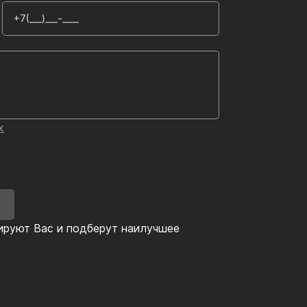
х
У
ируют Вас и подберут наилучшее