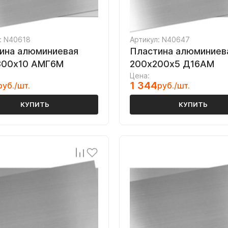
: N40618
Артикул: N40647
ина алюминиевая
Пластина алюминиев
300х10 АМГ6М
200х200х5 Д16АМ
Цена:
1 344
руб./шт.
руб./шт.
КУПИТЬ
КУПИТЬ