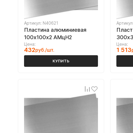
Артикул: N40621
Артикул
Пластина алюминиевая
Пласт
100х100х2 АМцН2
300х
Цена:
Цена:
432
1 513
руб./шт.
КУПИТЬ