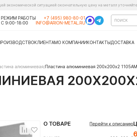
ущей экономической ситуацией окончательную цену на металл уточняйт
РЕЖИМ РАБОТЫ
+7 (495) 980-80-01
С 9:00-18:00
INFO@ARION-METAL.RU
ПРОИЗВОДСТВО
КЛИЕНТАМ
О КОМПАНИИ
КОНТАКТЫ
ДОСТАВКА
астина алюминиевая
/
Пластина алюминиевая 200х200х2 1105А
ИНИЕВАЯ 200Х200Х2
О ТОВАРЕ
Перейти к описанию