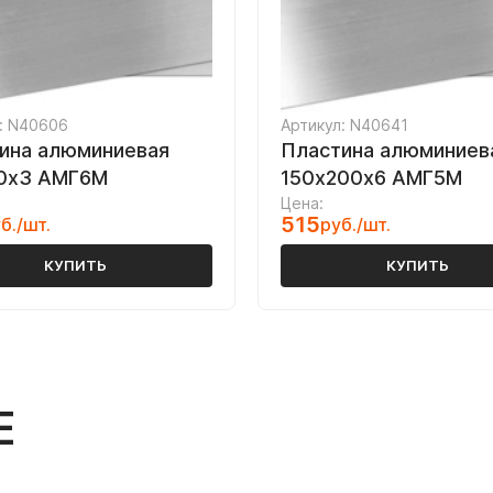
: N40606
Артикул: N40641
ина алюминиевая
Пластина алюминиев
0х3 АМГ6М
150х200х6 АМГ5М
Цена:
515
б./шт.
руб./шт.
КУПИТЬ
КУПИТЬ
Е