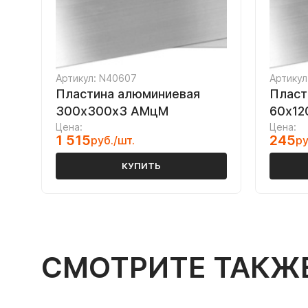
Артикул: N40607
Артикул
Пластина алюминиевая
Пласт
300х300х3 АМцМ
60х12
Цена:
Цена:
1 515
245
руб./шт.
ру
КУПИТЬ
СМОТРИТЕ ТАКЖ