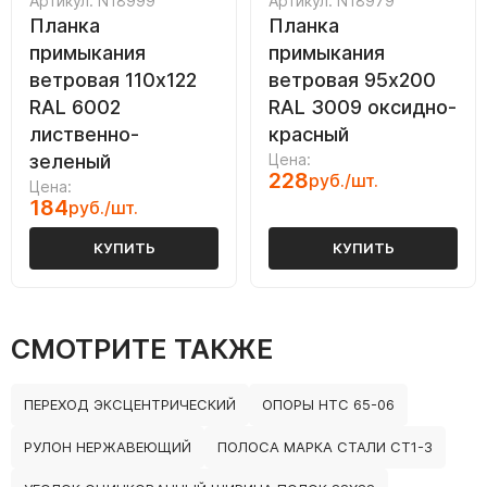
Артикул: N18999
Артикул: N18979
Планка
Планка
примыкания
примыкания
ветровая 110х122
ветровая 95х200
RAL 6002
RAL 3009 оксидно-
лиственно-
красный
зеленый
Цена:
228
руб./шт.
Цена:
184
руб./шт.
КУПИТЬ
КУПИТЬ
СМОТРИТЕ ТАКЖЕ
ПЕРЕХОД ЭКСЦЕНТРИЧЕСКИЙ
ОПОРЫ НТС 65-06
РУЛОН НЕРЖАВЕЮЩИЙ
ПОЛОСА МАРКА СТАЛИ СТ1-3