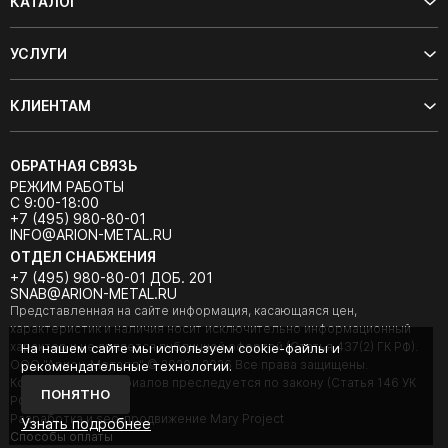
КАТАЛОГ
УСЛУГИ
КЛИЕНТАМ
ОБРАТНАЯ СВЯЗЬ
РЕЖИМ РАБОТЫ
С 9:00-18:00
+7 (495) 980-80-01
INFO@ARION-METAL.RU
ОТДЕЛ СНАБЖЕНИЯ
+7 (495) 980-80-01 ДОБ. 201
SNAB@ARION-METAL.RU
Представленная на сайте информация, касающаяся цен,
характеристик и наличия носит исключительно информационный
характер и не является публичной офертой (Статья 437(2) ГК РФ).
На нашем сайте мы используем cookie-файлы и
ООО "Арион-Металл" © 2020 - 2026 Все права защищены.
рекомендательные технологии.
Копирование материалов преследуется по закону (Статья 146 УК
ПОНЯТНО
РФ).
Разработка и seo-продвижение Mary Project
Узнать подробнее
Cпособы оплаты