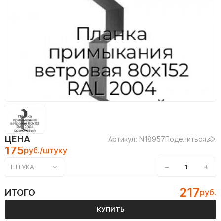
ЦЕНА
Артикул: N18957
Поделиться
175
руб./штуку
−
+
ШТУКА
217
ИТОГО
руб.
КУПИТЬ