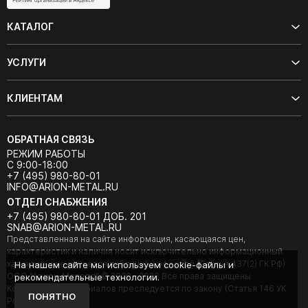
КАТАЛОГ
УСЛУГИ
КЛИЕНТАМ
ОБРАТНАЯ СВЯЗЬ
РЕЖИМ РАБОТЫ
С 9:00-18:00
+7 (495) 980-80-01
INFO@ARION-METAL.RU
ОТДЕЛ СНАБЖЕНИЯ
+7 (495) 980-80-01 ДОБ. 201
SNAB@ARION-METAL.RU
Представленная на сайте информация, касающаяся цен,
характеристик и наличия носит исключительно информационный
характер и не является публичной офертой (Статья 437(2) ГК РФ).
На нашем сайте мы используем cookie-файлы и
ООО "Арион-Металл" © 2020 - 2026 Все права защищены.
рекомендательные технологии.
Копирование материалов преследуется по закону (Статья 146 УК
ПОНЯТНО
РФ).