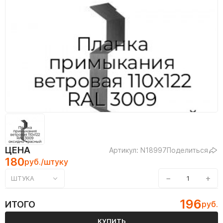
ЦЕНА
Артикул: N18997
Поделиться
180
руб./штуку
−
+
ШТУКА
196
ИТОГО
руб.
КУПИТЬ