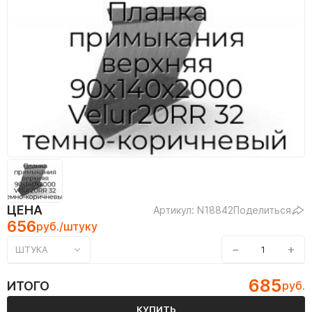
ЦЕНА
Артикул: N18842
Поделиться
656
руб./штуку
−
+
ШТУКА
685
ИТОГО
руб.
КУПИТЬ