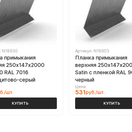
: N18930
Артикул: N18903
а примыкания
Планка примыкания
яя 250х147х2000
верхняя 250х147х200
20 RAL 7016
Satin с пленкой RAL 
цитово-серый
черный
Цена:
531
б./шт.
руб./шт.
КУПИТЬ
КУПИТЬ