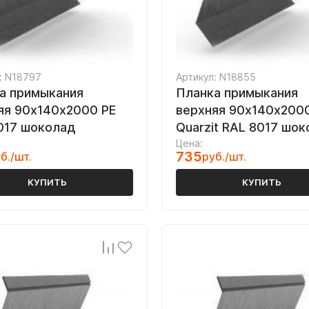
: N18797
Артикул: N18855
а примыкания
Планка примыкания
яя 90х140х2000 PE
верхняя 90х140х200
017 шоколад
Quarzit RAL 8017 шо
Цена:
735
б./шт.
руб./шт.
КУПИТЬ
КУПИТЬ