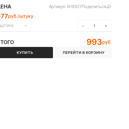
ЦЕНА
Артикул: N18927
Поделиться
977
руб./штуку
−
+
ШТУКА
993
ИТОГО
руб.
КУПИТЬ
ПЕРЕЙТИ В КОРЗИНУ