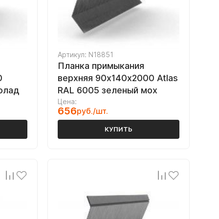
Артикул: N18851
Планка примыкания
0
верхняя 90х140х2000 Atlas
колад
RAL 6005 зеленый мох
Цена:
656
руб./шт.
КУПИТЬ