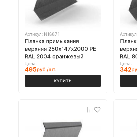
Артикул: N18871
Артикул
Планка примыкания
Планк
верхняя 250х147х2000 PE
верхн
RAL 2004 оранжевый
RAL 8
Цена:
Цена:
495
342
руб./шт.
ру
КУПИТЬ