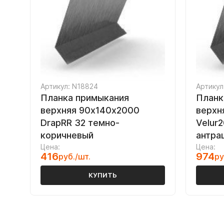
Артикул: N18824
Артикул
Планка примыкания
Планк
верхняя 90х140х2000
верхн
DrapRR 32 темно-
Velur
коричневый
антра
Цена:
Цена:
416
974
руб./шт.
ру
КУПИТЬ