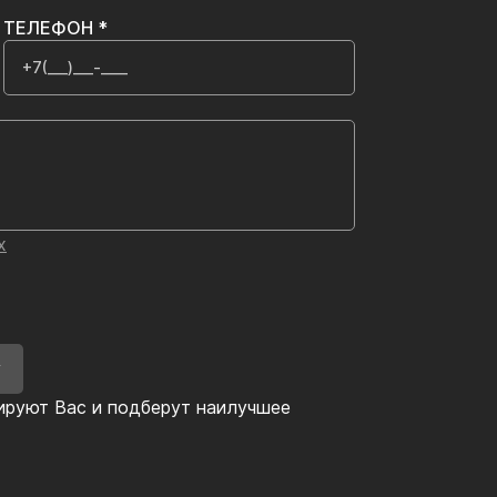
ТЕЛЕФОН *
х
У
ируют Вас и подберут наилучшее