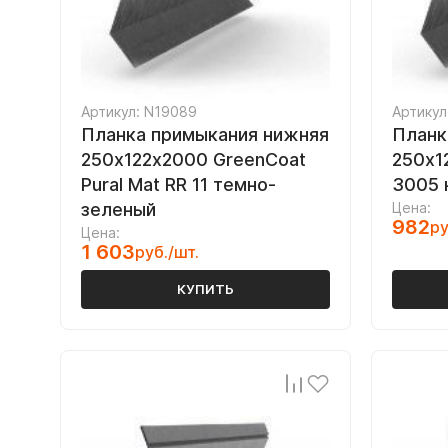
Артикул: N19089
Артикул
Планка примыкания нижняя
Планк
250х122х2000 GreenCoat
250х1
Pural Mat RR 11 темно-
3005 
зеленый
Цена:
982
ру
Цена:
1 603
руб./шт.
КУПИТЬ