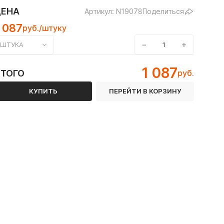
ЦЕНА
Артикул: N19078
Поделиться
 087
руб./штуку
−
+
ШТУКА
1 087
ИТОГО
руб.
КУПИТЬ
ПЕРЕЙТИ В КОРЗИНУ