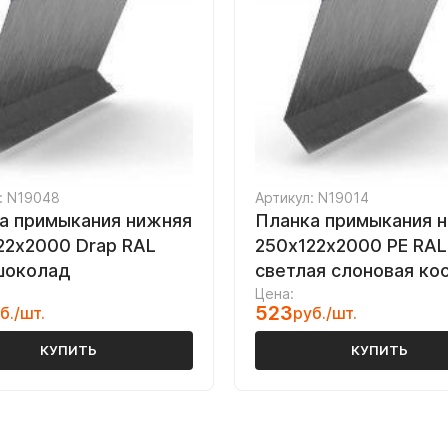
: N19048
Артикул: N19014
а примыкания нижняя
Планка примыкания 
22х2000 Drap RAL
250х122х2000 PE RAL
шоколад
светлая слоновая ко
Цена:
523
б./шт.
руб./шт.
КУПИТЬ
КУПИТЬ