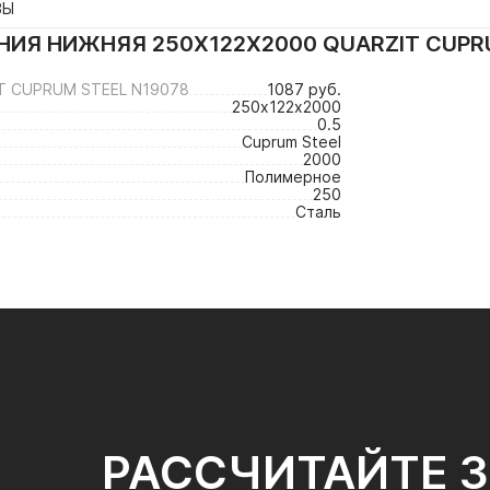
ВЫ
ИЯ НИЖНЯЯ 250Х122Х2000 QUARZIT CUPR
T CUPRUM STEEL N19078
1087 руб.
250х122х2000
0.5
Cuprum Steel
2000
Полимерное
250
Сталь
РАССЧИТАЙТЕ 