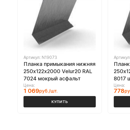
Артикул: N19073
Артикул
Планка примыкания нижняя
Планк
250х122х2000 Velur20 RAL
250х1
7024 мокрый асфальт
8017 
Цена:
Цена:
1 069
778
руб./шт.
ру
КУПИТЬ