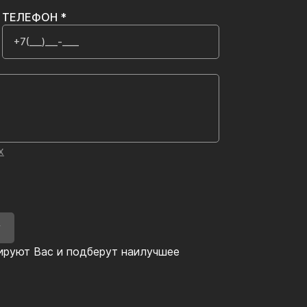
ТЕЛЕФОН *
х
У
ируют Вас и подберут наилучшее