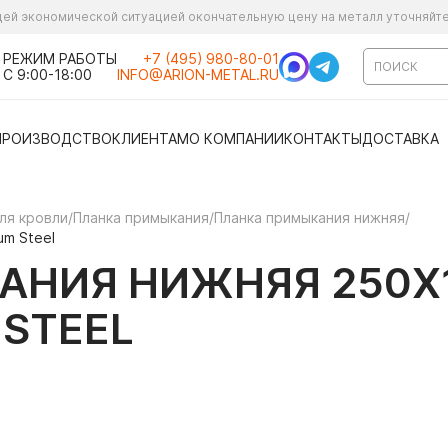
ущей экономической ситуацией окончательную цену на металл уточняйт
РЕЖИМ РАБОТЫ
+7 (495) 980-80-01
С 9:00-18:00
INFO@ARION-METAL.RU
ПРОИЗВОДСТВО
КЛИЕНТАМ
О КОМПАНИИ
КОНТАКТЫ
ДОСТАВКА
ля кровли
/
Планка примыкания
/
Планка примыкания нижняя
/
um Steel
АНИЯ НИЖНЯЯ 250Х
 STEEL