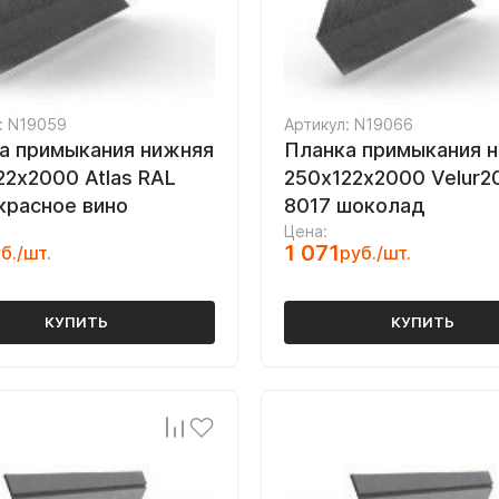
: N19059
Артикул: N19066
а примыкания нижняя
Планка примыкания 
22х2000 Atlas RAL
250х122х2000 Velur2
красное вино
8017 шоколад
Цена:
1 071
б./шт.
руб./шт.
КУПИТЬ
КУПИТЬ