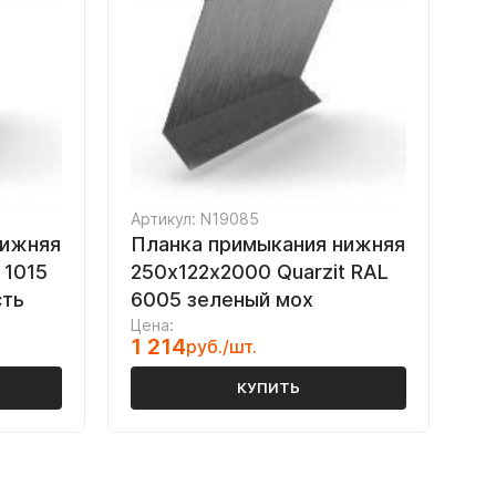
Артикул: N19085
нижняя
Планка примыкания нижняя
 1015
250х122х2000 Quarzit RAL
сть
6005 зеленый мох
Цена:
1 214
руб./шт.
КУПИТЬ