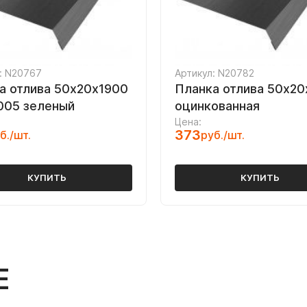
: N20767
Артикул: N20782
а отлива 50х20х1900
Планка отлива 50х20
005 зеленый
оцинкованная
Цена:
373
б./шт.
руб./шт.
КУПИТЬ
КУПИТЬ
Е