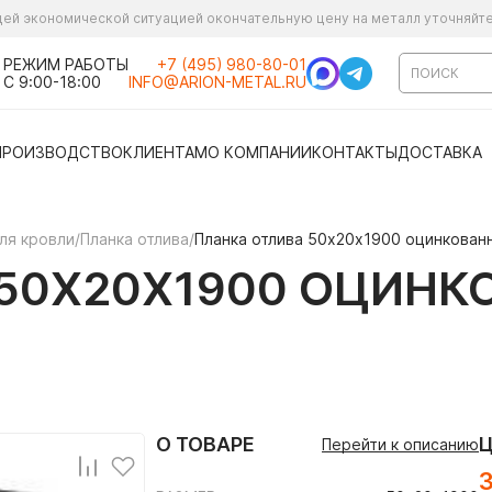
ущей экономической ситуацией окончательную цену на металл уточняйт
РЕЖИМ РАБОТЫ
+7 (495) 980-80-01
С 9:00-18:00
INFO@ARION-METAL.RU
ПРОИЗВОДСТВО
КЛИЕНТАМ
О КОМПАНИИ
КОНТАКТЫ
ДОСТАВКА
ля кровли
/
Планка отлива
/
Планка отлива 50х20х1900 оцинкован
50Х20Х1900 ОЦИНК
О ТОВАРЕ
Перейти к описанию