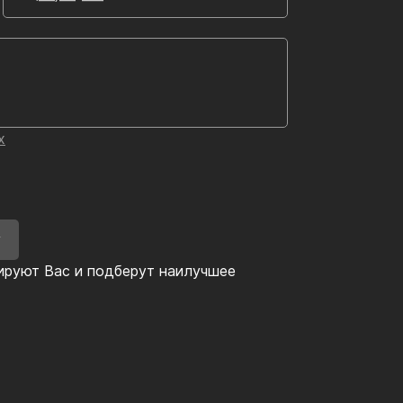
х
У
ируют Вас и подберут наилучшее