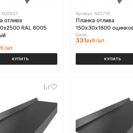
: N20837
Артикул: N20716
а отлива
Планка отлива
0х2500 RAL 6005
150х30х1600 оцинко
ый
Цена:
331
руб./шт.
б./шт.
КУПИТЬ
КУПИТЬ