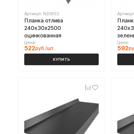
Артикул: N20853
Артикул
Планка отлива
Планк
240х30х2500
240х3
оцинкованная
зелен
Цена:
Цена:
522
592
руб./шт.
ру
КУПИТЬ