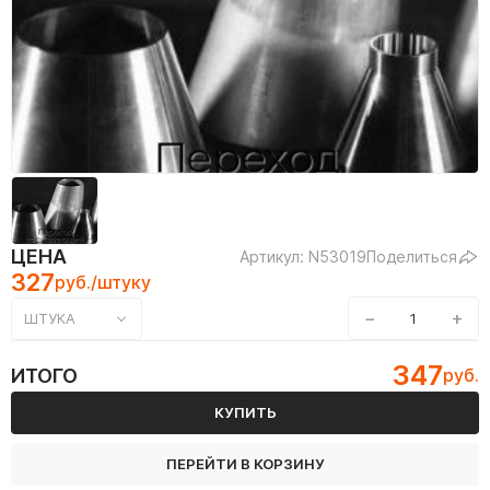
ЦЕНА
Артикул: N53019
Поделиться
327
руб./штуку
−
+
ШТУКА
347
ИТОГО
руб.
КУПИТЬ
ПЕРЕЙТИ В КОРЗИНУ