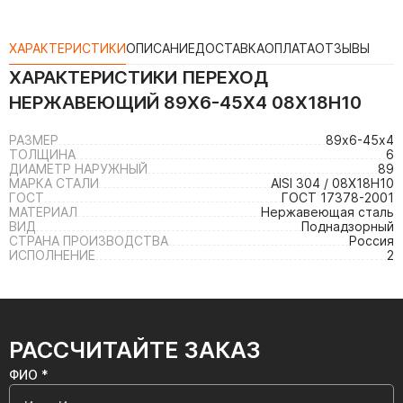
ХАРАКТЕРИСТИКИ
ОПИСАНИЕ
ДОСТАВКА
ОПЛАТА
ОТЗЫВЫ
ХАРАКТЕРИСТИКИ
ПЕРЕХОД
НЕРЖАВЕЮЩИЙ 89Х6-45Х4 08Х18Н10
РАЗМЕР
89х6-45х4
ТОЛЩИНА
6
ДИАМЕТР НАРУЖНЫЙ
89
МАРКА СТАЛИ
AISI 304 / 08Х18Н10
ГОСТ
ГОСТ 17378-2001
МАТЕРИАЛ
Нержавеющая сталь
ВИД
Поднадзорный
СТРАНА ПРОИЗВОДСТВА
Россия
ИСПОЛНЕНИЕ
2
РАССЧИТАЙТЕ ЗАКАЗ
ФИО *