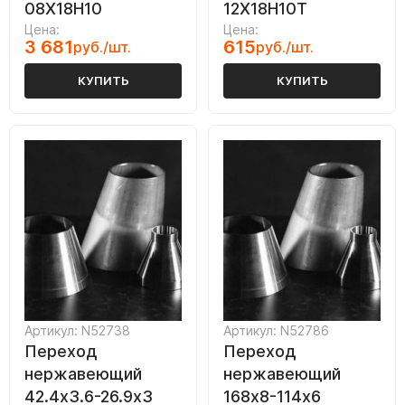
08Х18Н10
12Х18Н10Т
Цена:
Цена:
3 681
615
руб./шт.
руб./шт.
КУПИТЬ
КУПИТЬ
Артикул: N52738
Артикул: N52786
Переход
Переход
нержавеющий
нержавеющий
42.4х3.6-26.9х3
168х8-114х6